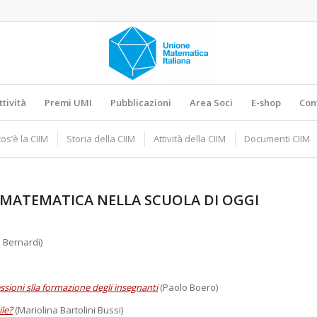
ttività
Premi UMI
Pubblicazioni
Area Soci
E-shop
Con
os’è la CIIM
Storia della CIIM
Attività della CIIM
Documenti CIIM
 MATEMATICA NELLA SCUOLA DI OGGI
 Bernardi)
ssioni slla formazione degli insegnanti
(Paolo Boero)
ile?
(Mariolina Bartolini Bussi)