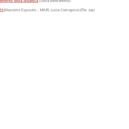
amento della didattica
(Silvia Beltramino)
015
(Massimo Esposito – MIUR, Lucia Ciarrapico) (file .zip)