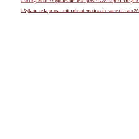
Uso ragionato e ragionevole delle prove INVALSI per un miglior
Il Syllabus e la prova scritta di matematica all’esame di stato 2