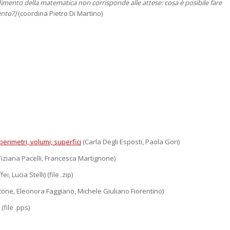
imento della matematica non corrisponde alle attese: cosa è posibile fare
ento?)
(coordina Pietro Di Martino)
erimetri, volumi, superfici
(Carla Degli Esposti, Paola Gori)
iziana Pacelli, Francesca Martignone)
 Lucia Stelli) (file .zip)
one, Eleonora Faggiano, Michele Giuliano Fiorentino)
file .pps)