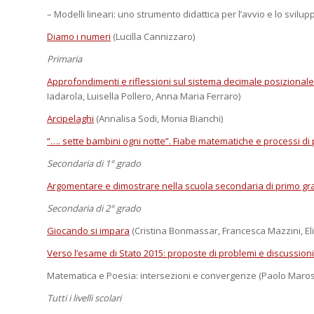
– Modelli lineari: uno strumento didattica per l’avvio e lo svi
Diamo i numeri
(Lucilla Cannizzaro)
Primaria
Approfondimenti e riflessioni sul sistema decimale posizionale
Iadarola, Luisella Pollero, Anna Maria Ferraro)
Arcipelaghi
(Annalisa Sodi, Monia Bianchi)
“…. sette bambini ogni notte”. Fiabe matematiche e processi di
Secondaria di 1° grado
Argomentare e dimostrare nella scuola secondaria di primo gr
Secondaria di 2° grado
Giocando si impara
(Cristina Bonmassar, Francesca Mazzini, E
Verso l’esame di Stato 2015: proposte di problemi e discussioni
Matematica e Poesia: intersezioni e convergenze (Paolo Maros
Tutti i livelli scolari