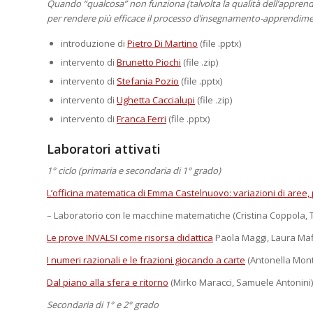
Quando “qualcosa” non funziona (talvolta la qualità dell’apprend
per rendere più efficace il processo d’insegnamento-apprendim
introduzione di
Pietro Di Martino
(file .pptx)
intervento di
Brunetto Piochi
(file .zip)
intervento di
Stefania Pozio
(file .pptx)
intervento di
Ughetta Caccialupi
(file .zip)
intervento di
Franca Ferri
(file .pptx)
Laboratori attivati
1° ciclo (primaria e secondaria di 1° grado)
L’officina matematica di Emma Castelnuovo: variazioni di aree, p
– Laboratorio con le macchine matematiche (Cristina Coppola, T
Le prove INVALSI come risorsa didattica
Paola Maggi, Laura Maffei,
I numeri razionali e le frazioni giocando a carte
(Antonella Mont
Dal piano alla sfera e ritorno
(Mirko Maracci, Samuele Antonini) (
Secondaria di 1° e 2° grado