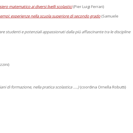
o matematico ai diversi livelli scolastici
(Pier Luigi Ferrari)
empi: esperienze nella scuola superiore di secondo grado
(Samuele
re studenti e potenziali appassionati dalla più affascinante tra le discipline
zini)
iani di formazione, nella pratica scolastica …..)
(coordina Ornella Robutti)