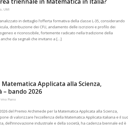
rea triennale in Matematica in Italia?
no
,
UMI
analizzato in dettaglio l’offerta formativa della classe L-35, considerando
ricula, distribuzione dei CFU, andamento delle iscrizioni e profilo dei
geneo e riconoscibile, fortemente radicato nella tradizione della
anche da segnali che invitano a […]
 Matematica Applicata alla Scienza,
età – bando 2026
rimo Piano
e 2026 del Premio Archimede per la Matematica Applicata alla Scienza,
propone di valorizzare l’eccellenza della Matematica Applicata italiana e il su
za, dell’innovazione industriale e della società, ha cadenza biennale ed è