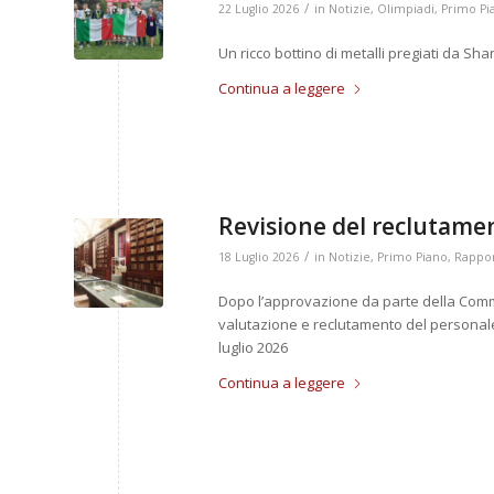
/
22 Luglio 2026
in
Notizie
,
Olimpiadi
,
Primo Pi
Un ricco bottino di metalli pregiati da Sh
Continua a leggere
Revisione del reclutamen
/
18 Luglio 2026
in
Notizie
,
Primo Piano
,
Rapport
Dopo l’approvazione da parte della Commis
valutazione e reclutamento del personale
luglio 2026
Continua a leggere