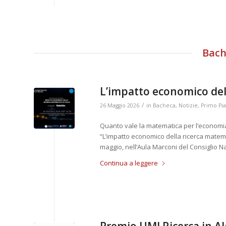
Bach
L’impatto economico dell
/
26 Maggio 2026
in
Bacheca
,
Notizie
,
Primo Pi
Quanto vale la matematica per l’economia
“L’impatto economico della ricerca matemat
maggio, nell’Aula Marconi del Consiglio N
Continua a leggere
Premio UMI Ricerca in Al