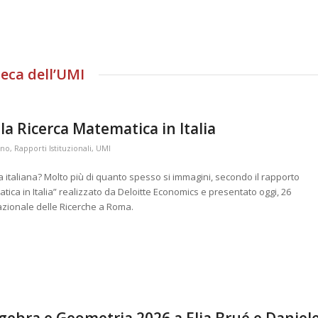
eca dell’UMI
a Ricerca Matematica in Italia
ano
,
Rapporti Istituzionali
,
UMI
 italiana? Molto più di quanto spesso si immagini, secondo il rapporto
ica in Italia” realizzato da Deloitte Economics e presentato oggi, 26
azionale delle Ricerche a Roma.
gebra e Geometria 2026 a Elia Brué e Daniel