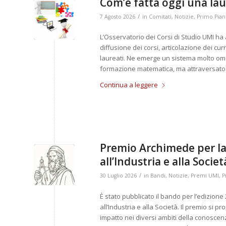
Com’è fatta oggi una lau
/
7 Agosto 2026
in
Comitati
,
Notizie
,
Primo Pia
L’Osservatorio dei Corsi di Studio UMI ha 
diffusione dei corsi, articolazione dei cur
laureati. Ne emerge un sistema molto omo
formazione matematica, ma attraversato 
Continua a leggere
Premio Archimede per la
all’Industria e alla Soci
/
30 Luglio 2026
in
Bandi
,
Notizie
,
Premi UMI
,
P
È stato pubblicato il bando per l’edizion
all’Industria e alla Società. Il premio si 
impatto nei diversi ambiti della conoscen