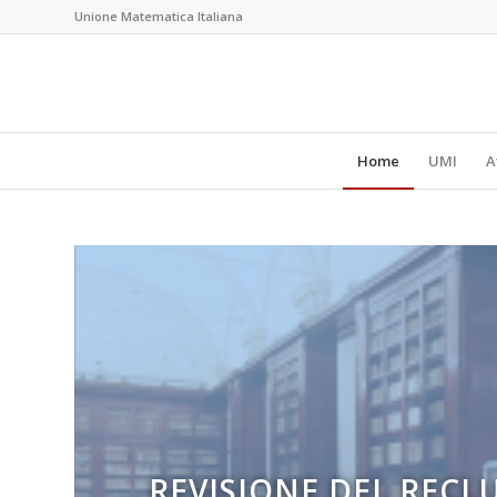
Unione Matematica Italiana
Home
UMI
A
COM’È FATTA OGGI 
REVISIONE DEL REC