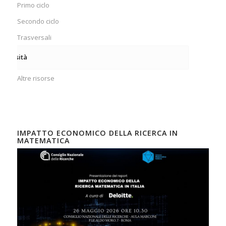
Primo ciclo
Secondo ciclo
Trasversali
niversità
Altre risorse
IMPATTO ECONOMICO DELLA RICERCA IN
MATEMATICA