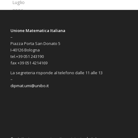
Unione Matematica Italiana
–
Piazza Porta San Donato 5
I-40126 Bologna
tel.+39 051 243190
fax +39 051 4214169
La segreteria risponde al telefono dalle 11 alle 13
–
dipmat.umi@unibo.it