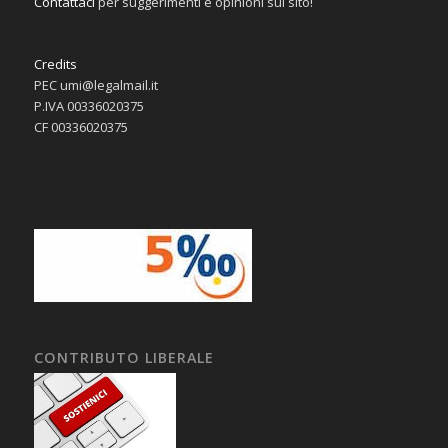
Contattaci
per suggerimenti e opinioni sul sito!
Credits
PEC umi@legalmail.it
P.IVA 00336020375
CF 00336020375
CONTRIBUTO LIBERALE