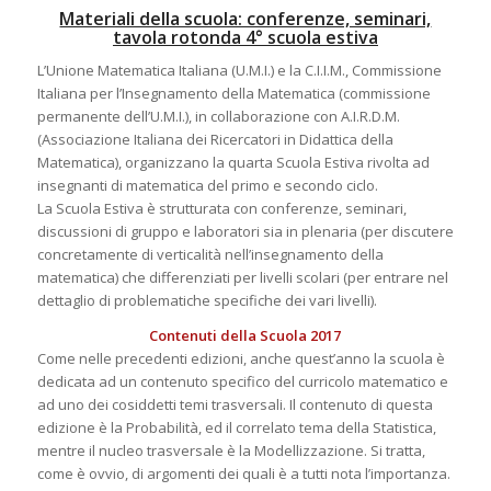
Materiali della scuola: conferenze, seminari,
tavola rotonda 4° scuola estiva
L’Unione Matematica Italiana (U.M.I.) e la C.I.I.M., Commissione
Italiana per l’Insegnamento della Matematica (commissione
permanente dell’U.M.I.), in collaborazione con A.I.R.D.M.
(Associazione Italiana dei Ricercatori in Didattica della
Matematica), organizzano la quarta Scuola Estiva rivolta ad
insegnanti di matematica del primo e secondo ciclo.
La Scuola Estiva è strutturata con conferenze, seminari,
discussioni di gruppo e laboratori sia in plenaria (per discutere
concretamente di verticalità nell’insegnamento della
matematica) che differenziati per livelli scolari (per entrare nel
dettaglio di problematiche specifiche dei vari livelli).
Contenuti della Scuola 2017
Come nelle precedenti edizioni, anche quest’anno la scuola è
dedicata ad un contenuto specifico del curricolo matematico e
ad uno dei cosiddetti temi trasversali. Il contenuto di questa
edizione è la Probabilità, ed il correlato tema della Statistica,
mentre il nucleo trasversale è la Modellizzazione. Si tratta,
come è ovvio, di argomenti dei quali è a tutti nota l’importanza.