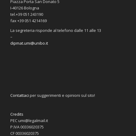
Piazza Porta San Donato 5
I-40126 Bologna
tel.+39 051 243190
fax +39 051 4214169
La segreteria risponde al telefono dalle 11 alle 13
–
dipmat.umi@unibo.it
Contattaci
per suggerimenti e opinioni sul sito!
Credits
PEC umi@legalmail.it
P.IVA 00336020375
CF 00336020375