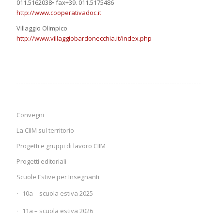
011.5162038• fax+39. 011.5175486
http://www.cooperativadoc.it
Villaggio Olimpico
http://www.villaggiobardonecchia.it/index.php
Convegni
La CIIM sul territorio
Progetti e gruppi di lavoro CIIM
Progetti editoriali
Scuole Estive per Insegnanti
10a – scuola estiva 2025
11a – scuola estiva 2026