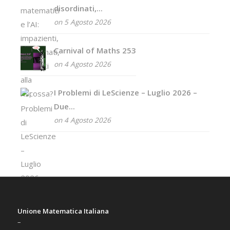
disordinati,...
on 5 Agosto 2026
Carnival of Maths 253
on 4 Agosto 2026
I Problemi di LeScienze – Luglio 2026 –
Due...
on 4 Agosto 2026
Unione Matematica Italiana
–