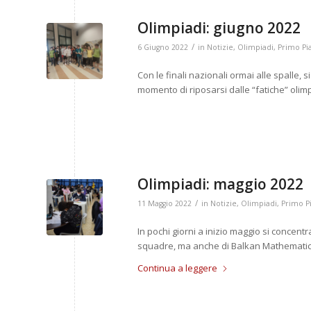
Olimpiadi: giugno 2022
/
6 Giugno 2022
in
Notizie
,
Olimpiadi
,
Primo Pi
Con le finali nazionali ormai alle spalle, 
momento di riposarsi dalle “fatiche” oli
Olimpiadi: maggio 2022
/
11 Maggio 2022
in
Notizie
,
Olimpiadi
,
Primo P
In pochi giorni a inizio maggio si concentra
squadre, ma anche di Balkan Mathematic
Continua a leggere