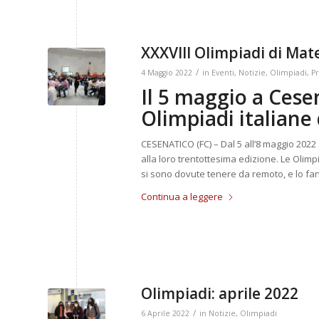
XXXVIII Olimpiadi di Ma
/
4 Maggio 2022
in
Eventi
,
Notizie
,
Olimpiadi
,
P
Il 5 maggio a Cesen
Olimpiadi italiane
CESENATICO (FC) – Dal 5 all’8 maggio 2022 
alla loro trentottesima edizione. Le Olim
si sono dovute tenere da remoto, e lo fann
Continua a leggere
Olimpiadi: aprile 2022
/
6 Aprile 2022
in
Notizie
,
Olimpiadi