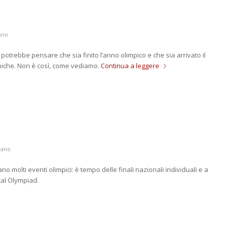
ano
si potrebbe pensare che sia finito l’anno olimpico e che sia arrivato il
mpiche. Non è così, come vediamo.
Continua a leggere
iano
no molti eventi olimpici: è tempo delle finali nazionali individuali e a
al Olympiad.