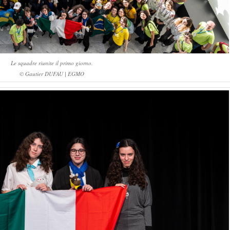
Le squadre riunite il primo giorno.
© Gautier DUFAU | EGMO