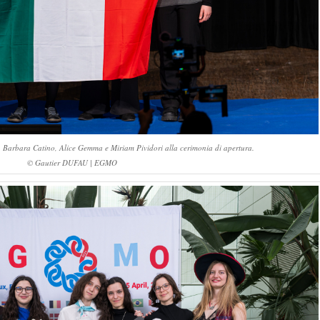
 Barbara Catino, Alice Gemma e Miriam Pividori alla cerimonia di apertura.
© Gautier DUFAU | EGMO