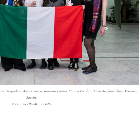
Daria Pasqualetti, Alice Gemma, Barbara Catino, Miriam Pividori, Anna Kazhamiakina, Veronica
Sacchi.
© Gautier DUFAU | EGMO