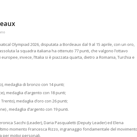
deaux
ano
matical Olympiad 2026, disputata a Bordeaux dal 9 al 15 aprile, con un oro,
assoluta la squadra italiana ha ottenuto 77 punti, che valgono l’ottavo
 europee, invece, l’Italia si è piazzata quarta, dietro a Romania, Turchia e
o), medaglia di bronzo con 14 punti;
ce), medaglia d’argento con 18 punti;
 Trento), medaglia d’oro con 26 punti;
dine) , medaglia d’argento con 19 punti.
onica Sacchi (Leader), Daria Pasqualetti (Deputy Leader) ed Elena
ll’ultimo momento Francesca Rizzo, ingranaggio fondamentale del moviment
a per motivi personali.