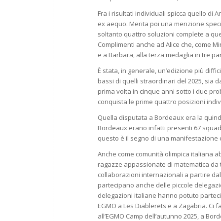
Fra i risultati individuali spicca quello
ex aequo. Merita poi una menzione speciale
soltanto quattro soluzioni complete a que
Complimenti anche ad Alice che, come Mir
e a Barbara, alla terza medaglia in tre p
È stata, in generale, un’edizione più diffic
bassi di quelli straordinari del 2025, sia d
prima volta in cinque anni sotto i due pro
conquista le prime quattro posizioni individ
Quella disputata a Bordeaux era la quind
Bordeaux erano infatti presenti 67 squadr
questo è il segno di una manifestazione c
Anche come comunità olimpica italiana a
ragazze appassionate di matematica da tutt
collaborazioni internazionali a partire d
partecipano anche delle piccole delegazio
delegazioni italiane hanno potuto parteci
EGMO a Les Diablerets e a Zagabria. Ci fa
all’EGMO Camp dell’autunno 2025, a Bord