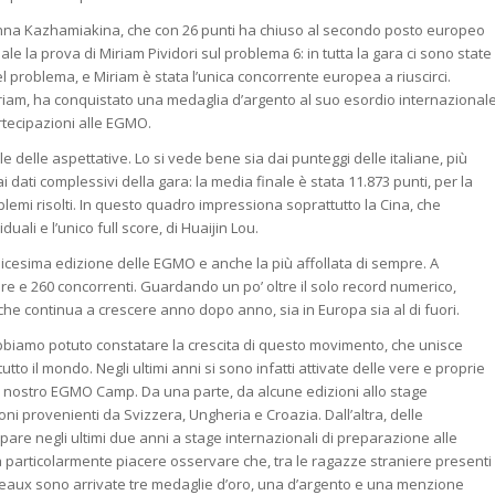
 di Anna Kazhamiakina, che con 26 punti ha chiuso al secondo posto europeo
 la prova di Miriam Pividori sul problema 6: in tutta la gara ci sono state
l problema, e Miriam è stata l’unica concorrente europea a riuscirci.
iam, ha conquistato una medaglia d’argento al suo esordio internazional
artecipazioni alle EGMO.
ile delle aspettative. Lo si vede bene sia dai punteggi delle italiane, più
ai dati complessivi della gara: la media finale è stata 11.873 punti, per la
blemi risolti. In questo quadro impressiona soprattutto la Cina, che
uali e l’unico full score, di Huaijin Lou.
icesima edizione delle EGMO e anche la più affollata di sempre. A
e e 260 concorrenti. Guardando un po’ oltre il solo record numerico,
he continua a crescere anno dopo anno, sia in Europa sia al di fuori.
bbiamo potuto constatare la crescita di questo movimento, che unisce
o il mondo. Negli ultimi anni si sono infatti attivate delle vere e proprie
al nostro EGMO Camp. Da una parte, da alcune edizioni allo stage
ni provenienti da Svizzera, Ungheria e Croazia. Dall’altra, delle
pare negli ultimi due anni a stage internazionali di preparazione alle
 particolarmente piacere osservare che, tra le ragazze straniere presenti
eaux sono arrivate tre medaglie d’oro, una d’argento e una menzione