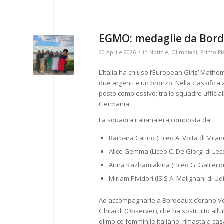
EGMO: medaglie da Bor
/
20 Aprile 2026
in
Notizie
,
Olimpiadi
,
Primo Pi
L’Italia ha chiuso l’European Girls’ Mathe
due argenti e un bronzo. Nella classifica 
posto complessivo; tra le squadre ufficiali
Germania.
La squadra italiana era composta da:
Barbara Catino (Liceo A. Volta di Milan
Alice Gemma (Liceo C. De Giorgi di Lec
Anna Kazhamiakina (Liceo G. Galilei di
Miriam Pividori (ISIS A. Malignani di U
Ad accompagnarle a Bordeaux c’erano Ver
Ghilardi (Observer), che ha sostituito a
olimpico femminile italiano, rimasta a cas