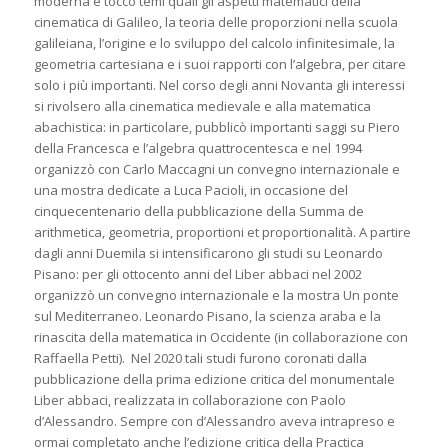
moderna e toccò temi quali gli aspetti matematici della
cinematica di Galileo, la teoria delle proporzioni nella scuola
galileiana, l’origine e lo sviluppo del calcolo infinitesimale, la
geometria cartesiana e i suoi rapporti con l’algebra, per citare
solo i più importanti. Nel corso degli anni Novanta gli interessi
si rivolsero alla cinematica medievale e alla matematica
abachistica: in particolare, pubblicò importanti saggi su Piero
della Francesca e l’algebra quattrocentesca e nel 1994
organizzò con Carlo Maccagni un convegno internazionale e
una mostra dedicate a Luca Pacioli, in occasione del
cinquecentenario della pubblicazione della
Summa de
arithmetica, geometria, proportioni et proportionalità
. A partire
dagli anni Duemila si intensificarono gli studi su Leonardo
Pisano: per gli ottocento anni del
Liber abbaci
nel 2002
organizzò un convegno internazionale e la mostra
Un ponte
sul Mediterraneo. Leonardo Pisano, la scienza araba e la
rinascita della matematica in Occidente
(in collaborazione con
Raffaella Petti). Nel 2020 tali studi furono coronati dalla
pubblicazione della prima edizione critica del monumentale
Liber abbaci
, realizzata in collaborazione con Paolo
d’Alessandro. Sempre con d’Alessandro aveva intrapreso e
ormai completato anche l’edizione critica della
Practica