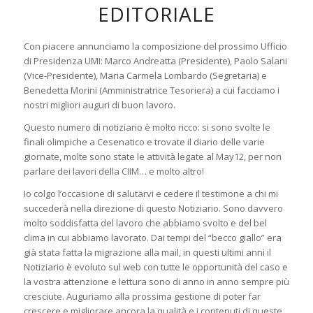
EDITORIALE
Con piacere annunciamo la composizione del prossimo Ufficio
di Presidenza UMI: Marco Andreatta (Presidente), Paolo Salani
(Vice-Presidente), Maria Carmela Lombardo (Segretaria) e
Benedetta Morini (Amministratrice Tesoriera) a cui facciamo i
nostri migliori auguri di buon lavoro.
Questo numero di notiziario è molto ricco: si sono svolte le
finali olimpiche a Cesenatico e trovate il diario delle varie
giornate, molte sono state le attività legate al May12, per non
parlare dei lavori della CIIM… e molto altro!
Io colgo l’occasione di salutarvi e cedere il testimone a chi mi
succederà nella direzione di questo Notiziario. Sono davvero
molto soddisfatta del lavoro che abbiamo svolto e del bel
clima in cui abbiamo lavorato. Dai tempi del “becco giallo” era
già stata fatta la migrazione alla mail, in questi ultimi anni il
Notiziario è evoluto sul web con tutte le opportunità del caso e
la vostra attenzione e lettura sono di anno in anno sempre più
cresciute. Auguriamo alla prossima gestione di poter far
crescere e migliorare ancora la qualità e i contenuti di queste