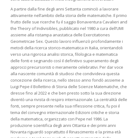
A partire dalla fine degli anni Settanta cominciò a lavorare
attivamente nell’ambito della storia delle matematiche. Il primo
frutto delle sue ricerche fu il saggio
Bonaventura Cavalieri and
the Theory of Indivisibles
, pubblicato nel 1980 a cura dell’UMI
assieme alla ristampa anastatica delle
Exercitationes
Geometricae Sex
. Questo lavoro influenzò profondamente i
metodi della ricerca storico-matematica in Italia, orientandoli
verso una rigorosa analisi storica, filologica e matematica
delle fonti e segnando così il definitivo superamento degli
approcci precursoristi o meramente celebrativi. Per dar voce
alla nascente comunità di studiosi che condivideva questa
concezione della ricerca, nello stesso anno fondò assieme a
Luigi Pepe il
Bollettino di Storia delle Scienze Matematiche
, che
diresse fino al 2022 e che ben presto sotto la sua direzione
diventò una rivista di respiro internazionale. La centralità delle
fonti, sempre presente nella sua riflessione critica, fu poi il
tema del convegno internazionale
Edizioni critiche e storia
della matematica,
organizzato con Pepe nel 1986. La
produzione scientifica degli anni Ottanta e dei primi anni
Novanta riguardò soprattutto il Rinascimento e la prima età