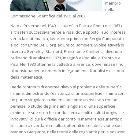
membro
della
Commissione Scientifica dal 1985 al 2003.
Nato a Priverno nel 1940, si laureò in Fisica a Roma nel 1963 e
si trasferì successivamente a Pisa, dove spostò i suoi interessi
verso la matematica, lavorando prima con Sergio Campanato
e poi con Ennio De Giorgi ed Enrico Bombieri. Svolse attività di
ricerca a Berkeley, Stanford, Princeton e Canberra; divenuto
ordinario di analisi nel 1971, insegnò a L’Aquila, a Trento e a
Pisa. Nel 1980 ottenne la cattedra a Firenze, dove rimase fino
al pensionamento tenendo insegnamenti di analisi e di storia
della matematica.
Diede contributi di enorme rilievo al problema delle superfici
minime, dimostrando l’esistenza di una superficie minima con
un punto singolare in dimensione otto: un risultato che poi
permise lo studio degli insiemi singolari di una superficie
minima. Le sue ricerche condussero a molti risultati originali e
innovativi, di cui è difficile dar conto in maniera esauriente: ci
limitiamo a ricordare i risultati, ottenuti in collaborazione con
Mariano Giaquinta, nella teoria della regolarità per le soluzioni