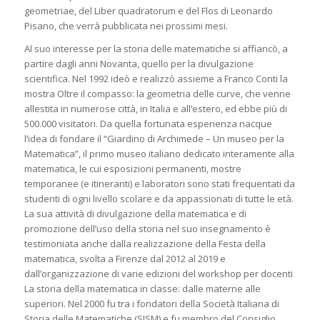
geometriae
, del
Liber quadratorum
e del
Flos
di Leonardo
Pisano, che verrà pubblicata nei prossimi mesi.
Al suo interesse per la storia delle matematiche si affiancò, a
partire dagli anni Novanta, quello per la divulgazione
scientifica. Nel 1992 ideò e realizzò assieme a Franco Conti la
mostra
Oltre il compasso
:
la geometria delle curve
, che venne
allestita in numerose città, in Italia e all’estero, ed ebbe più di
500.000 visitatori. Da quella fortunata esperienza nacque
l’idea di fondare il “Giardino di Archimede – Un museo per la
Matematica”, il primo museo italiano dedicato interamente alla
matematica, le cui esposizioni permanenti, mostre
temporanee (e itineranti) e laboratori sono stati frequentati da
studenti di ogni livello scolare e da appassionati di tutte le età.
La sua attività di divulgazione della matematica e di
promozione dell’uso della storia nel suo insegnamento è
testimoniata anche dalla realizzazione della
Festa della
matematica
, svolta a Firenze dal 2012 al 2019 e
dall’organizzazione di varie edizioni del workshop per docenti
La storia della matematica in classe: dalle materne alle
superiori.
Nel 2000 fu tra i fondatori della Società Italiana di
Storia delle Matematiche (SISM) e fu membro del Consiglio