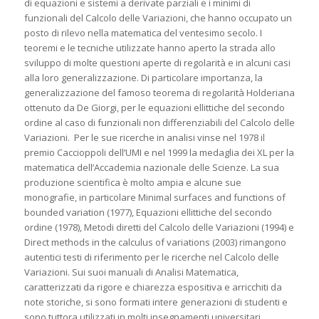
di equazioni e sistemi a derivate parziali e i minimi di
funzionali del Calcolo delle Variazioni, che hanno occupato un
posto di rilevo nella matematica del ventesimo secolo. I
teoremi e le tecniche utilizzate hanno aperto la strada allo
sviluppo di molte questioni aperte di regolarità e in alcuni casi
alla loro generalizzazione. Di particolare importanza, la
generalizzazione del famoso teorema di regolarità Holderiana
ottenuto da De Giorgi, per le equazioni ellittiche del secondo
ordine al caso di funzionali non differenziabili del Calcolo delle
Variazioni. Per le sue ricerche in analisi vinse nel 1978 il
premio Caccioppoli dell’UMI e nel 1999 la medaglia dei XL per la
matematica dell’Accademia nazionale delle Scienze. La sua
produzione scientifica è molto ampia e alcune sue
monografie, in particolare
Minimal surfaces and functions of
bounded variation
(1977),
Equazioni ellittiche del secondo
ordine
(1978),
Metodi diretti del Calcolo delle Variazioni
(1994) e
Direct methods in the calculus of variations
(2003) rimangono
autentici testi di riferimento per le ricerche nel Calcolo delle
Variazioni. Sui suoi manuali di Analisi Matematica,
caratterizzati da rigore e chiarezza espositiva e arricchiti da
note storiche, si sono formati intere generazioni di studenti e
sono tuttora utilizzati in molti insegnamenti universitari.