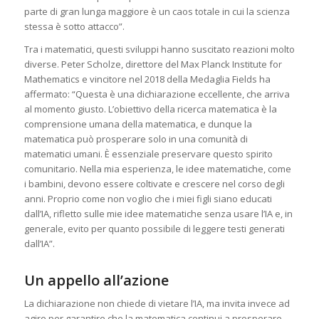
parte di gran lunga maggiore è un caos totale in cui la scienza
stessa è sotto attacco”.
Tra i matematici, questi sviluppi hanno suscitato reazioni molto
diverse. Peter Scholze, direttore del Max Planck Institute for
Mathematics e vincitore nel 2018 della Medaglia Fields ha
affermato: “Questa è una dichiarazione eccellente, che arriva
al momento giusto. L’obiettivo della ricerca matematica è la
comprensione umana della matematica, e dunque la
matematica può prosperare solo in una comunità di
matematici umani. È essenziale preservare questo spirito
comunitario. Nella mia esperienza, le idee matematiche, come
i bambini, devono essere coltivate e crescere nel corso degli
anni. Proprio come non voglio che i miei figli siano educati
dall’IA, rifletto sulle mie idee matematiche senza usare l’IA e, in
generale, evito per quanto possibile di leggere testi generati
dall’IA”.
Un appello all’azione
La dichiarazione non chiede di vietare l’IA, ma invita invece ad
agire per garantire che la matematica continui a prosperare.