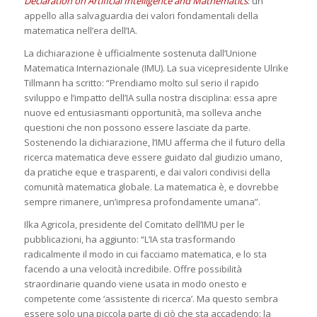
Declaration on Artificial Intelligence and Mathematics
: un
appello alla salvaguardia dei valori fondamentali della
matematica nell’era dell’IA.
La dichiarazione è ufficialmente sostenuta dall’Unione
Matematica Internazionale (IMU). La sua vicepresidente Ulrike
Tillmann ha scritto: “Prendiamo molto sul serio il rapido
sviluppo e l’impatto dell’IA sulla nostra disciplina: essa apre
nuove ed entusiasmanti opportunità, ma solleva anche
questioni che non possono essere lasciate da parte.
Sostenendo la dichiarazione, l’IMU afferma che il futuro della
ricerca matematica deve essere guidato dal giudizio umano,
da pratiche eque e trasparenti, e dai valori condivisi della
comunità matematica globale. La matematica è, e dovrebbe
sempre rimanere, un’impresa profondamente umana”.
Ilka Agricola, presidente del Comitato dell’IMU per le
pubblicazioni, ha aggiunto: “L’IA sta trasformando
radicalmente il modo in cui facciamo matematica, e lo sta
facendo a una velocità incredibile. Offre possibilità
straordinarie quando viene usata in modo onesto e
competente come ‘assistente di ricerca’. Ma questo sembra
essere solo una piccola parte di ciò che sta accadendo: la