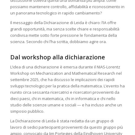
discussione solleva quindi una domanda più ampia: come
possiamo mantenere controllo, affidabilità e riconoscimento in
un panorama tecnologico in rapido cambiamento?
Il messaggio della Dichiarazione di Leida è chiaro: l’IA offre
grandi opportunità, ma senza scelte chiare e responsabilità
condivisa mette sotto forte pressione le fondamenta della
scienza. Secondo chi l’ha scritta, dobbiamo agire ora.
Dal workshop alla dichiarazione
L’idea di una dichiarazione è emersa durante il NIAS-Lorentz
Workshop on Mechanization and Mathematical Research nel
settembre 2025, che ha discusso le implicazioni dei rapidi
sviluppi tecnologici per la pratica della matematica. L’evento ha
riunito circa sessanta ricercatrici e ricercatori provenienti da
dieci paesi, chi in matematica, chi in informatica e chi nello
studio delle scienze umane e sociali — e ha incluso anche un
simposio pubblico.
La Dichiarazione di Leida è stata redatta da un gruppo di
lavoro di sedici partecipanti provenienti da questo gruppo più
ampio, convocato da Jim Portegies della Eindhoven University