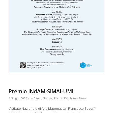
Premio INdAM-SIMAI-UMI
/
4 Giugno 2026
in
Bandi
,
Notizie
,
Premi UMI
,
Primo Piano
L’Istituto Nazionale di Alta Matematica “Francesco Severi”