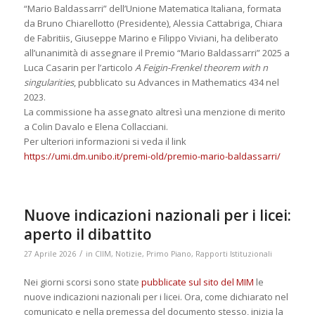
“Mario Baldassarri” dell’Unione Matematica Italiana, formata
da Bruno Chiarellotto (Presidente), Alessia Cattabriga, Chiara
de Fabritiis, Giuseppe Marino e Filippo Viviani, ha deliberato
all’unanimità di assegnare il Premio “Mario Baldassarri” 2025 a
Luca Casarin per l’articolo
A Feigin-Frenkel theorem with n
singularities
, pubblicato su Advances in Mathematics 434 nel
2023.
La commissione ha assegnato altresì una menzione di merito
a Colin Davalo e Elena Collacciani.
Per ulteriori informazioni si veda il link
https://umi.dm.unibo.it/premi-old/premio-mario-baldassarri/
Nuove indicazioni nazionali per i licei:
aperto il dibattito
/
27 Aprile 2026
in
CIIM
,
Notizie
,
Primo Piano
,
Rapporti Istituzionali
Nei giorni scorsi sono state
pubblicate sul sito del MIM
le
nuove indicazioni nazionali per i licei. Ora, come dichiarato nel
comunicato e nella premessa del documento stesso, inizia la