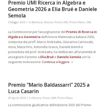
Premio UMI Ricerca in Algebra e
Geometria 2026 a Elia Brué e Daniele
Semola
/
6 Maggio 2026
in
Bacheca
,
Notizie
,
Premi UMI
,
Primo Piano
,
UMI
La Commissione per l’assegnazione del
Premio di Ricerca in
Algebra e Geometria
dell’Unione Matematica Italiana 2026,
composta dai proff. Marco Andreatta, Giovanna Carnovale,
Anna, Maria Fino, Antonella Grassi, Daniele Bartoli e
presieduta dal prof. Andreatta, ha deliberato all’unanimità di
assegnare il premio a
Elia Brué
e
Daniele Semola
con la
seguente motivazione:
Continua a leggere
Premio “Mario Baldassarri” 2025 a
Luca Casarin
/
29 Aprile 2026
in
Notizie
,
Premi UMI
,
Primo Piano
La commissione giudicatrice dell’edizione 2025 del Premio