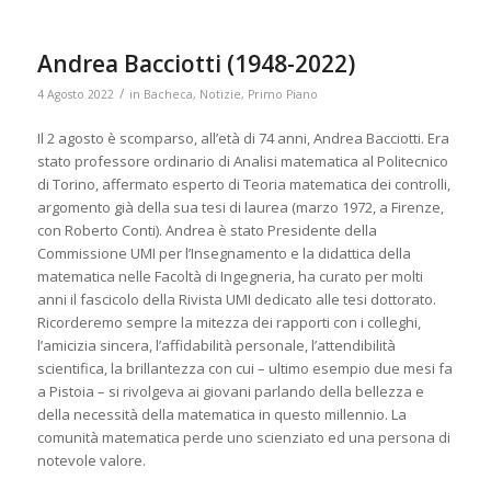
Andrea Bacciotti (1948-2022)
/
4 Agosto 2022
in
Bacheca
,
Notizie
,
Primo Piano
Il 2 agosto è scomparso, all’età di 74 anni, Andrea Bacciotti. Era
stato professore ordinario di Analisi matematica al Politecnico
di Torino, affermato esperto di Teoria matematica dei controlli,
argomento già della sua tesi di laurea (marzo 1972, a Firenze,
con Roberto Conti). Andrea è stato Presidente della
Commissione UMI per l’Insegnamento e la didattica della
matematica nelle Facoltà di Ingegneria, ha curato per molti
anni il fascicolo della Rivista UMI dedicato alle tesi dottorato.
Ricorderemo sempre la mitezza dei rapporti con i colleghi,
l’amicizia sincera, l’affidabilità personale, l’attendibilità
scientifica, la brillantezza con cui – ultimo esempio due mesi fa
a Pistoia – si rivolgeva ai giovani parlando della bellezza e
della necessità della matematica in questo millennio. La
comunità matematica perde uno scienziato ed una persona di
notevole valore.