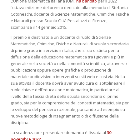
L’Unione Matematica Italiana (UMI)
ha bandito
per il 2022
l’ottava edizione del premio dedicato alla memoria di Stefania
Cotoneschi, docente di Scienze Matematiche, Chimiche, Fisiche
e Naturali presso Scuola Città Pestalozzi di Firenze,
scomparsa il 14 gennaio 2015.
Il premio è destinato a un docente di ruolo di Scienze
Matematiche, Chimiche, Fisiche e Naturali di scuola secondaria
di primo grado in servizio in Italia, che si sia distinto per la
diffusione della educazione matematica tra i giovani e più in
generale nella società o nella comunità scientifica, attraverso
pubblicazioni oppure opere grafiche o produzione di
materiale audiovisivo o interventi su siti web e così via. Nella
sua attività il docente dovrà aver avuto cura di sottolineare il
ruolo chiave dell’educazione matematica, in particolare al
livello della fascia di età della scuola secondaria di primo
grado, sia per la comprensione dei concetti matematici, sia per
lo sviluppo del pensiero razionale, puntando ad esempio su
nuove metodologie di insegnamento o di diffusione della
disciplina.
La scadenza per presentare domanda è fissata al
30
novembre 2022
.