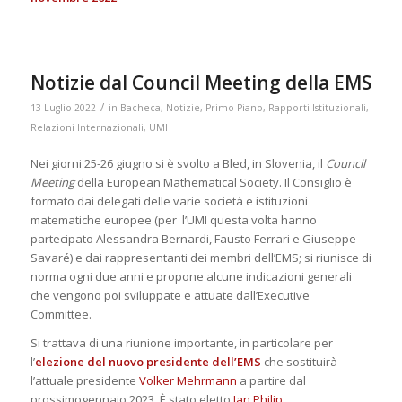
Notizie dal Council Meeting della EMS
/
13 Luglio 2022
in
Bacheca
,
Notizie
,
Primo Piano
,
Rapporti Istituzionali
,
Relazioni Internazionali
,
UMI
Nei giorni 25-26 giugno si è svolto a Bled, in Slovenia, il
Council
Meeting
della European Mathematical Society. Il Consiglio è
formato dai delegati delle varie società e istituzioni
matematiche europee (per l’UMI questa volta hanno
partecipato Alessandra Bernardi, Fausto Ferrari e Giuseppe
Savaré) e dai rappresentanti dei membri dell’EMS; si riunisce di
norma ogni due anni e propone alcune indicazioni generali
che vengono poi sviluppate e attuate dall’Executive
Committee.
Si trattava di una riunione importante, in particolare per
l’
elezione del nuovo presidente dell’EMS
che sostituirà
l’attuale presidente
Volker Mehrmann
a partire dal
prossimogennaio 2023. È stato eletto
Jan Philip