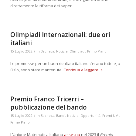
direttamente la riforma dei saperi.
Olimpiadi Internazionali: due ori
italiani
/
15 Luglio 2022
in
Bacheca
,
Notizie
,
Olimpiadi
,
Primo Piano
Le promesse per un buon risultato italiano c’erano tutte e, a
Oslo, sono state mantenute.
Continua a leggere
Premio Franco Tricerri –
pubblicazione del bando
/
15 Luglio 2022
in
Bacheca
,
Bandi
,
Notizie
,
Opportunità
,
Premi UMI
,
Primo Piano
L’Unione Matematica Italiana
assegna
nel 2023 il
Premio