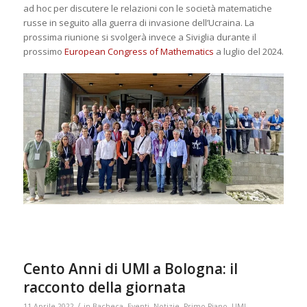
ad hoc per discutere le relazioni con le società matematiche
russe in seguito alla guerra di invasione dell’Ucraina. La
prossima riunione si svolgerà invece a Siviglia durante il
prossimo
European Congress of Mathematics
a luglio del 2024.
Cento Anni di UMI a Bologna: il
racconto della giornata
/
11 Aprile 2022
in
Bacheca
,
Eventi
,
Notizie
,
Primo Piano
,
UMI