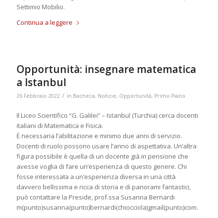
Settimio Mobilio.
Continua a leggere
Opportunità: insegnare matematica
a Istanbul
/
26 Febbraio 2022
in
Bacheca
,
Notizie
,
Opportunità
,
Primo Piano
Il Liceo Scientifico “G. Galilei” – Istanbul (Turchia) cerca docenti
italiani di Matematica e Fisica.
È necessaria l’abilitazione e minimo due anni di servizio.
Docenti di ruolo possono usare l’anno di aspettativa. Un’altra
figura possibile è quella di un docente già in pensione che
avesse voglia di fare un’esperienza di questo genere. Chi
fosse interessatə a un’esperienza diversa in una città
davvero bellissima e ricca di storia e di panorami fantastici,
può contattare la Preside, prof.ssa Susanna Bernardi
m(punto)susanna(punto)bernardi(chiocciola)gmail(punto)com.