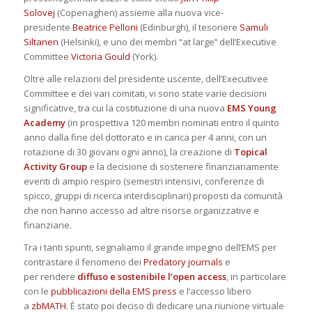
Solovej
(Copenaghen) assieme alla nuova vice-
presidente
Beatrice Pelloni
(Edinburgh), il tesoriere
Samuli
Siltanen
(Helsinki), e uno dei membri “at large’’ dell’Executive
Committee
Victoria Gould
(York).
Oltre alle relazioni del presidente uscente, dell’Executivee
Committee e dei vari comitati, vi sono state varie decisioni
significative, tra cui la costituzione di una nuova
EMS Young
Academy
(in prospettiva 120 membri nominati entro il quinto
anno dalla fine del dottorato e in carica per 4 anni, con un
rotazione di 30 giovani ogni anno), la creazione di
Topical
Activity Group
e la decisione di sostenere finanziariamente
eventi di ampio respiro (semestri intensivi, conferenze di
spicco, gruppi di ricerca interdisciplinari) proposti da comunità
che non hanno accesso ad altre risorse organizzative e
finanziarie.
Tra i tanti spunti, segnaliamo il grande impegno dell’EMS per
contrastare il fenomeno dei
Predatory journals
e
per
rendere
diffuso e sostenibile l’open access
, in particolare
con le
pubblicazioni della EMS press
e l’accesso libero
a
zbMATH
. È stato poi deciso di dedicare una riunione virtuale