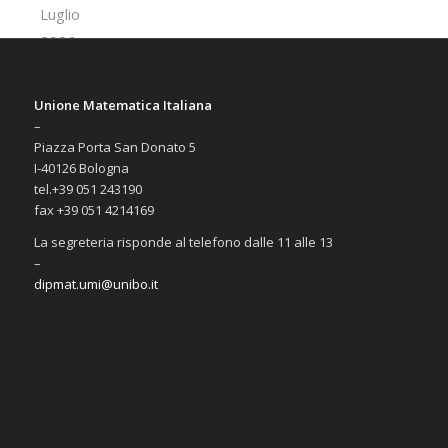
Unione Matematica Italiana
–
Piazza Porta San Donato 5
I-40126 Bologna
tel.+39 051 243190
fax +39 051 4214169
La segreteria risponde al telefono dalle 11 alle 13
–
dipmat.umi@unibo.it