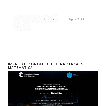
«
‹
5
6
7
Pagina 7 di 8
8
›
IMPATTO ECONOMICO DELLA RICERCA IN
MATEMATICA