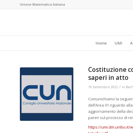
Unione Matematica Italiana
Home
UMI
A
Costituzione co
saperi in atto
/
19 Settembre 2022
in
Bac
Comunichiamo la seguent
dell’Area 01 riguardo alla
aggiornamento della decl
pareri sul processo di rev
https://umi.dm.unibo.it/