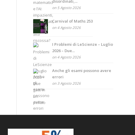
disordinati,...
on 5 Agosto 2026
Carnival of Maths 253
on 4 Agosto 2026
I Problemi di LeScienze – Luglio
2026 – Due...
on 4 Agosto 2026
Anche gli esami possono avere
errori
on 3 Agosto 2026