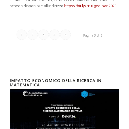
scheda disponibile all’indirizzo
https://bit.ly/crui-geo-bari2023
.
1
2
3
4
5
Pagina 3 di 5
IMPATTO ECONOMICO DELLA RICERCA IN
MATEMATICA