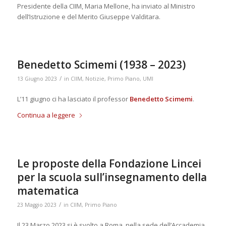
Presidente della CIIM, Maria Mellone, ha inviato al Ministro
dell’Istruzione e del Merito Giuseppe Valditara.
Benedetto Scimemi (1938 – 2023)
/
13 Giugno 2023
in
CIIM
,
Notizie
,
Primo Piano
,
UMI
L’11 giugno ci ha lasciato il professor
Benedetto Scimemi
.
Continua a leggere
Le proposte della Fondazione Lincei
per la scuola sull’insegnamento della
matematica
/
23 Maggio 2023
in
CIIM
,
Primo Piano
Il 23 Marzo 2023 si è svolto a Roma, nella sede dell’Accademia