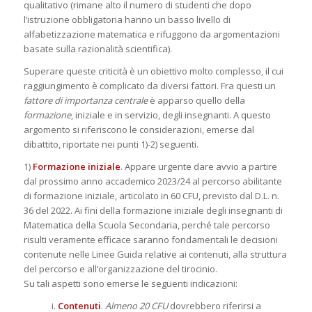
qualitativo (rimane alto il numero di studenti che dopo
l’istruzione obbligatoria hanno un basso livello di
alfabetizzazione matematica e rifuggono da argomentazioni
basate sulla razionalità scientifica).
Superare queste criticità è un obiettivo molto complesso, il cui
raggiungimento è complicato da diversi fattori. Fra questi un
fattore di importanza centrale
è apparso quello della
formazione
, iniziale e in servizio, degli insegnanti. A questo
argomento si riferiscono le considerazioni, emerse dal
dibattito, riportate nei punti 1)-2) seguenti.
1)
Formazione iniziale
. Appare urgente dare avvio a partire
dal prossimo anno accademico 2023/24 al percorso abilitante
di formazione iniziale, articolato in 60 CFU, previsto dal D.L. n.
36 del 2022. Ai fini della formazione iniziale degli insegnanti di
Matematica della Scuola Secondaria, perché tale percorso
risulti veramente efficace saranno fondamentali le decisioni
contenute nelle Linee Guida relative ai contenuti, alla struttura
del percorso e all’organizzazione del tirocinio.
Su tali aspetti sono emerse le seguenti indicazioni:
i.
Contenuti
.
Almeno 20 CFU
dovrebbero riferirsi a