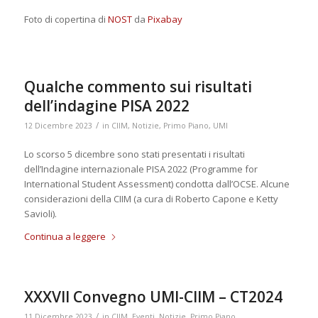
Foto di copertina di
NOST
da
Pixabay
Qualche commento sui risultati
dell’indagine PISA 2022
/
12 Dicembre 2023
in
CIIM
,
Notizie
,
Primo Piano
,
UMI
Lo scorso 5 dicembre sono stati presentati i risultati
dell’Indagine internazionale PISA 2022 (Programme for
International Student Assessment) condotta dall’OCSE. Alcune
considerazioni della CIIM (a cura di Roberto Capone e Ketty
Savioli).
Continua a leggere
XXXVII Convegno UMI-CIIM – CT2024
/
11 Dicembre 2023
in
CIIM
,
Eventi
,
Notizie
,
Primo Piano