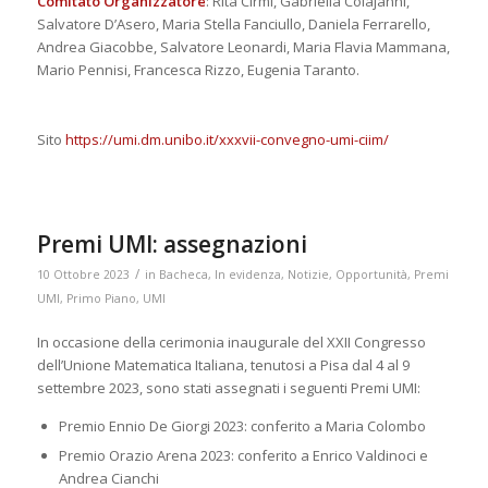
Comitato Organizzatore
: Rita Cirmi, Gabriella Colajanni,
Salvatore D’Asero, Maria Stella Fanciullo, Daniela Ferrarello,
Andrea Giacobbe, Salvatore Leonardi, Maria Flavia Mammana,
Mario Pennisi, Francesca Rizzo, Eugenia Taranto.
Sito
https://umi.dm.unibo.it/xxxvii-convegno-umi-ciim/
Premi UMI: assegnazioni
/
10 Ottobre 2023
in
Bacheca
,
In evidenza
,
Notizie
,
Opportunità
,
Premi
UMI
,
Primo Piano
,
UMI
In occasione della cerimonia inaugurale del XXII Congresso
dell’Unione Matematica Italiana, tenutosi a Pisa dal 4 al 9
settembre 2023, sono stati assegnati i seguenti Premi UMI:
Premio Ennio De Giorgi 2023: conferito a Maria Colombo
Premio Orazio Arena 2023: conferito a Enrico Valdinoci e
Andrea Cianchi