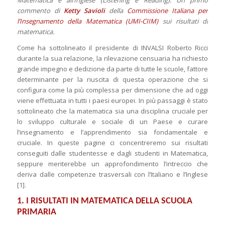
Matematica e all’Inglese (Listening e Reading). Un primo
commento di
Ketty Savioli
della
Commissione Italiana per
l’Insegnamento della Matematica (UMI-CIIM)
sui risultati di
matematica.
Come ha sottolineato il presidente di INVALSI Roberto Ricci
durante la sua relazione, la rilevazione censuaria ha richiesto
grande impegno e dedizione da parte di tutte le scuole, fattore
determinante per la riuscita di questa operazione che si
configura come la più complessa per dimensione che ad oggi
viene effettuata in tutti i paesi europei. In più passaggi è stato
sottolineato che la matematica sia una disciplina cruciale per
lo sviluppo culturale e sociale di un Paese e curare
l’insegnamento e l’apprendimento sia fondamentale e
cruciale. In queste pagine ci concentreremo sui risultati
conseguiti dalle studentesse e dagli studenti in Matematica,
seppure meriterebbe un approfondimento l’intreccio che
deriva dalle competenze trasversali con l’Italiano e l’Inglese
[1].
1. I RISULTATI IN MATEMATICA DELLA SCUOLA
PRIMARIA