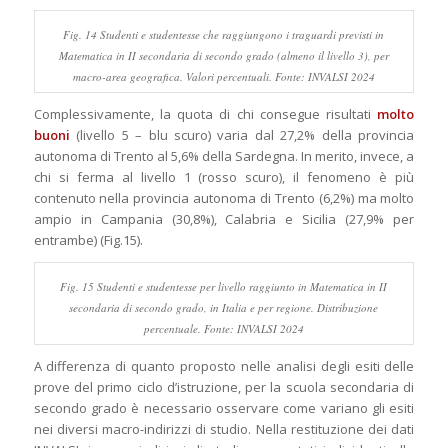
Fig. 14 Studenti e studentesse che raggiungono i traguardi previsti in
Matematica in II secondaria di secondo grado (almeno il livello 3), per
macro-area geografica. Valori percentuali. Fonte: INVALSI 2024
Complessivamente, la quota di chi consegue risultati
molto
buoni
(livello 5 – blu scuro) varia dal 27,2% della provincia
autonoma di Trento al 5,6% della Sardegna. In merito, invece, a
chi si ferma al livello 1 (rosso scuro), il fenomeno è più
contenuto nella provincia autonoma di Trento (6,2%) ma molto
ampio in Campania (30,8%), Calabria e Sicilia (27,9% per
entrambe) (Fig.15).
Fig. 15 Studenti e studentesse per livello raggiunto in Matematica in II
secondaria di secondo grado, in Italia e per regione. Distribuzione
percentuale. Fonte: INVALSI 2024
A differenza di quanto proposto nelle analisi degli esiti delle
prove del primo ciclo d’istruzione, per la scuola secondaria di
secondo grado è necessario osservare come variano gli esiti
nei diversi macro-indirizzi di studio. Nella restituzione dei dati