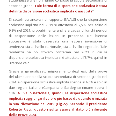
studentesse che non hanno concluso la scuola secondaria di
secondo grado.
Tale forma di dispersione scolastica è stata
definita dispersione scolastica implicita o nascosta
”.
Si sottolinea ancora nel rapporto INVALSI che la dispersione
scolastica implicita nel 2019 si attestava al 7,5%, per salire al
9,8% nel 2021, probabilmente anche a causa di lunghi periodi
di sospensione delle lezioni in presenza. Nel biennio
successivo è stata osservata una leggera inversione di
tendenza sia a livello nazionale, sia a livello regionale. Tale
tendenza ha poi trovato conferma nel 2023 in cui la
dispersione scolastica implicita si è attestata all’8,7%, quindi in
ulteriore calo.
Grazie al generalizzato miglioramento degli esiti delle prove
dell’ultimo anno della scuola secondaria di secondo grado, nel
2024 la dispersione scolastica implicita scende al 6,6% e solo in
due regioni italiane (Campania e Sardegna) rimane sopra il
10%.
A livello nazionale, quindi, la dispersione scolastica
implicita raggiunge il valore più basso da quando è iniziata
la sua rilevazione nel 2019 (Fig.22). Secondo il presidente
Roberto Ricci, questo risulta essere il dato più rilevante
delle prove 2024.