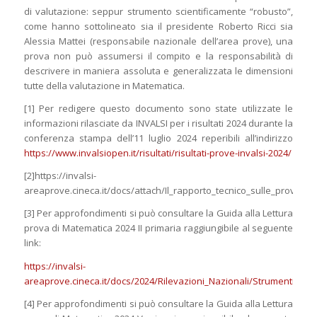
di valutazione: seppur strumento scientificamente “robusto”,
come hanno sottolineato sia il presidente Roberto Ricci sia
Alessia Mattei (responsabile nazionale dell’area prove), una
prova non può assumersi il compito e la responsabilità di
descrivere in maniera assoluta e generalizzata le dimensioni
tutte della valutazione in Matematica.
[1] Per redigere questo documento sono state utilizzate le
informazioni rilasciate da INVALSI per i risultati 2024 durante la
conferenza stampa dell’11 luglio 2024 reperibili all’indirizzo
https://www.invalsiopen.it/risultati/risultati-prove-invalsi-2024/
[2]https://invalsi-
areaprove.cineca.it/docs/attach/Il_rapporto_tecnico_sulle_prove_I
[3] Per approfondimenti si può consultare la Guida alla Lettura
prova di Matematica 2024 II primaria raggiungibile al seguente
link:
https://invalsi-
areaprove.cineca.it/docs/2024/Rilevazioni_Nazionali/Strumenti/Gu
[4] Per approfondimenti si può consultare la Guida alla Lettura