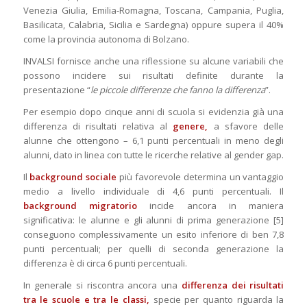
Venezia Giulia, Emilia-Romagna, Toscana, Campania, Puglia,
Basilicata, Calabria, Sicilia e Sardegna) oppure supera il 40%
come la provincia autonoma di Bolzano.
INVALSI fornisce anche una riflessione su alcune variabili che
possono incidere sui risultati definite durante la
presentazione “
le piccole differenze che fanno la differenza
”.
Per esempio dopo cinque anni di scuola si evidenzia già una
differenza di risultati relativa al
genere,
a sfavore delle
alunne che ottengono – 6,1 punti percentuali in meno degli
alunni, dato in linea con tutte le ricerche relative al gender gap.
Il
background sociale
più favorevole determina un vantaggio
medio a livello individuale di 4,6 punti percentuali. Il
background migratorio
incide ancora in maniera
significativa: le alunne e gli alunni di prima generazione [5]
conseguono complessivamente un esito inferiore di ben 7,8
punti percentuali; per quelli di seconda generazione la
differenza è di circa 6 punti percentuali.
In generale si riscontra ancora una
differenza dei risultati
tra le scuole e tra le classi,
specie per quanto riguarda la