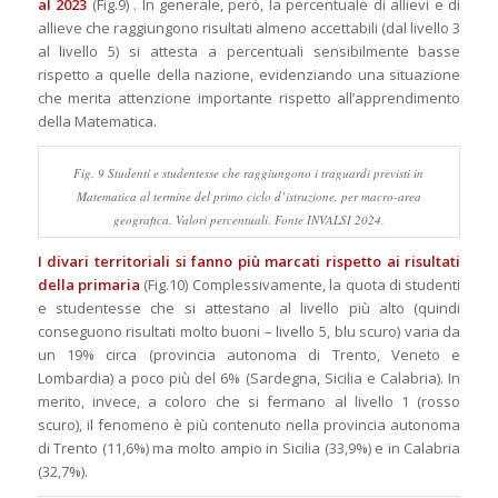
al 2023
(Fig.9) . In generale, però, la percentuale di allievi e di
allieve che raggiungono risultati almeno accettabili (dal livello 3
al livello 5) si attesta a percentuali sensibilmente basse
rispetto a quelle della nazione, evidenziando una situazione
che merita attenzione importante rispetto all’apprendimento
della Matematica.
Fig. 9 Studenti e studentesse che raggiungono i traguardi previsti in
Matematica al termine del primo ciclo d’istruzione, per macro-area
geografica. Valori percentuali. Fonte INVALSI 2024.
I divari territoriali si fanno più marcati rispetto ai risultati
della primaria
(Fig.10) Complessivamente, la quota di studenti
e studentesse che si attestano al livello più alto (quindi
conseguono risultati molto buoni – livello 5, blu scuro) varia da
un 19% circa (provincia autonoma di Trento, Veneto e
Lombardia) a poco più del 6% (Sardegna, Sicilia e Calabria). In
merito, invece, a coloro che si fermano al livello 1 (rosso
scuro), il fenomeno è più contenuto nella provincia autonoma
di Trento (11,6%) ma molto ampio in Sicilia (33,9%) e in Calabria
(32,7%).