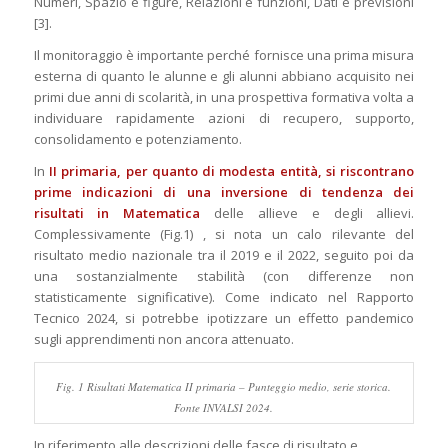
Numeri, Spazio e figure, Relazioni e funzioni, Dati e previsioni
[3].
Il monitoraggio è importante perché fornisce una prima misura
esterna di quanto le alunne e gli alunni abbiano acquisito nei
primi due anni di scolarità, in una prospettiva formativa volta a
individuare rapidamente azioni di recupero, supporto,
consolidamento e potenziamento.
In
II primaria, per quanto di modesta entità, si riscontrano
prime indicazioni di una inversione di tendenza dei
risultati in Matematica
delle allieve e degli allievi.
Complessivamente (Fig.1) , si nota un calo rilevante del
risultato medio nazionale tra il 2019 e il 2022, seguito poi da
una sostanzialmente stabilità (con differenze non
statisticamente significative). Come indicato nel Rapporto
Tecnico 2024, si potrebbe ipotizzare un effetto pandemico
sugli apprendimenti non ancora attenuato.
Fig. 1 Risultati Matematica II primaria – Punteggio medio, serie storica.
Fonte INVALSI 2024.
In riferimento alle descrizioni delle fasce di risultato e