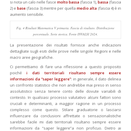
si nota un calo nelle fasce
molto bassa
(fascia 1),
bassa
(fascia
2) e
base
(fascia 3) mentre per quella
medio alta
(fascia 4) è in
aumento sensibile.
Fig. 4 Risultati Matematica V primaria. Fascia di risultato. Distribuzione
percentuale. Serie storica. Fonte INVALSI 2024.
La presentazione dei risultati fornisce anche indicazioni
dettagliate sugli esiti delle prove nelle singole Regioni e nelle
macro aree geografiche.
Ci permettiamo di fare una riflessione a questo proposito
poiché
i dati territoriali risultano sempre essere
informazioni da “saper leggere”
: in generale, il dato delinea
un confronto statistico che non andrebbe mai preso in senso
assolutistico senza tenere conto delle dovute variabili di
contesto. In qualsiasi processo valutativo alcuni fattori sono
cruciali e determinanti, a maggior ragione in un processo
complesso come questo. Stilare graduatorie o lasciarsi
influenzare da conclusioni affrettate o sensazionalistiche
sarebbe facile mi dati territoriali risultano sempre essere
informazioni da “saper leggere”a non proficuo. Dietro ai