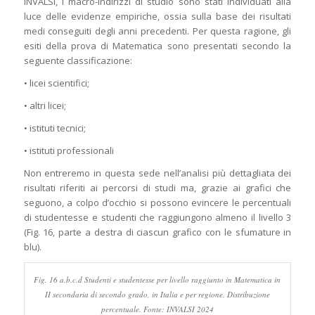
INVALSI, i macro-indirizzi di studio sono stati individuati alla
luce delle evidenze empiriche, ossia sulla base dei risultati
medi conseguiti degli anni precedenti. Per questa ragione, gli
esiti della prova di Matematica sono presentati secondo la
seguente classificazione:
• licei scientifici;
• altri licei;
• istituti tecnici;
• istituti professionali
Non entreremo in questa sede nell’analisi più dettagliata dei
risultati riferiti ai percorsi di studi ma, grazie ai grafici che
seguono, a colpo d’occhio si possono evincere le percentuali
di studentesse e studenti che raggiungono almeno il livello 3
(Fig. 16, parte a destra di ciascun grafico con le sfumature in
blu).
Fig. 16 a.b.c.d Studenti e studentesse per livello raggiunto in Matematica in
II secondaria di secondo grado, in Italia e per regione. Distribuzione
percentuale. Fonte: INVALSI 2024