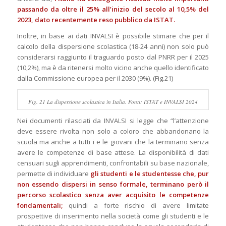
passando da oltre il 25% all’inizio del secolo al 10,5% del
2023, dato recentemente reso pubblico da ISTAT.
Inoltre, in base ai dati INVALSI è possibile stimare che per il
calcolo della dispersione scolastica (18-24 anni) non solo può
considerarsi raggiunto il traguardo posto dal PNRR per il 2025
(10,2%), ma è da ritenersi molto vicino anche quello identificato
dalla Commissione europea per il 2030 (9%). (Fig.21)
Fig. 21 La dispersione scolastica in Italia. Fonti: ISTAT e INVALSI 2024
Nei documenti rilasciati da INVALSI si legge che “l’attenzione
deve essere rivolta non solo a coloro che abbandonano la
scuola ma anche a tutti i e le giovani che la terminano senza
avere le competenze di base attese. La disponibilità di dati
censuari sugli apprendimenti, confrontabili su base nazionale,
permette di individuare
gli studenti e le studentesse che, pur
non essendo dispersi in senso formale, terminano però il
percorso scolastico senza aver acquisito le competenze
fondamentali;
quindi a forte rischio di avere limitate
prospettive di inserimento nella società come gli studenti e le