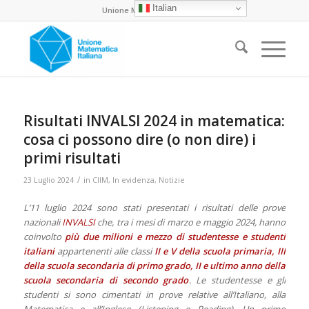
Italian
Unione Matematica Italiana
Risultati INVALSI 2024 in matematica:
cosa ci possono dire (o non dire) i
primi risultati
/
23 Luglio 2024
in
CIIM
,
In evidenza
,
Notizie
L’11 luglio 2024 sono stati presentati i risultati delle prove
nazionali
INVALSI
che, tra i mesi di marzo e maggio 2024, hanno
coinvolto
più due milioni e mezzo di studentesse e studenti
italiani
appartenenti alle classi
II e V della scuola primaria, III
della scuola secondaria di primo grado, II e ultimo anno della
scuola secondaria di secondo grado
. Le studentesse e gli
studenti si sono cimentati in prove relative all’Italiano, alla