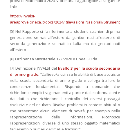
prova di Matematica 2024 V primaria raggiungibile al seguente
link:
https://invalsi-
areaprove.cineca.it/docs/2024/Rilevazioni_Nazionali/Strumenti/Gu
[5] Nel Rapporto si fa riferimento a studenti stranieri di prima
generazione se nati all’estero da genitori nati all’estero e di
seconda generazione se nati in Italia ma da genitori nati
all’estero
[6] Ordinanza Ministeriale 172/2020 e Linee Guida.
[7] Definizione INVALSI del
livello 3 per la scuola secondaria
di primo grado
. “L’allievo/a utilizza le abilità di base acquisite
nella scuola secondaria di primo grado e collega tra loro le
conoscenze fondamentali. Risponde a domande che
richiedono semplici ragionamenti a partire dalle informazioni e
dai dati o che richiedono il controllo dei diversi passaggi
risolutivi e del risultato. Risolve problemi in contesti abituali o
che presentano alcuni elementi di novità, per esempio nella
rappresentazione delle informazioni. Riconosce
rappresentazioni diverse di uno stesso oggetto matematico
(ad esempio numeri decimali e frazioni)”.