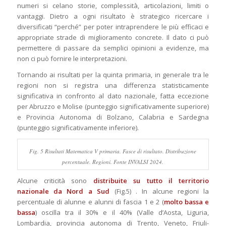
numeri si celano storie, complessità, articolazioni, limiti o
vantaggi. Dietro a ogni risultato è strategico ricercare i
diversificati “perché” per poter intraprendere le più efficaci e
appropriate strade di miglioramento concrete. Il dato ci può
permettere di passare da semplici opinioni a evidenze, ma
non ci può fornire le interpretazioni.
Tornando ai risultati per la quinta primaria, in generale tra le
regioni non si registra una differenza statisticamente
significativa in confronto al dato nazionale, fatta eccezione
per Abruzzo e Molise (punteggio significativamente superiore)
e Provincia Autonoma di Bolzano, Calabria e Sardegna
(punteggio significativamente inferiore).
Fig. 5 Risultati Matematica V primaria. Fasce di risultato. Distribuzione
percentuale. Regioni. Fonte INVALSI 2024.
Alcune criticità sono
distribuite su tutto il territorio
nazionale da Nord a Sud
(Fig.5) . In alcune regioni la
percentuale di alunne e alunni di fascia 1 e 2 (
molto bassa e
bassa
) oscilla tra il 30% e il 40% (Valle d’Aosta, Liguria,
Lombardia, provincia autonoma di Trento, Veneto, Friuli-