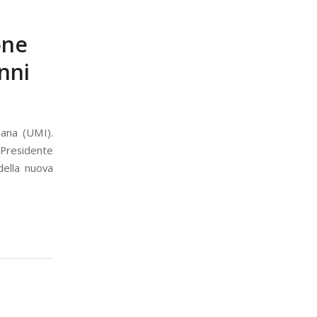
one
nni
iana (UMI).
o Presidente
 della nuova