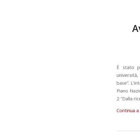
A
È stato pu
università,
base”. L’i
Piano Nazi
2 “Dalla ri
Continua a