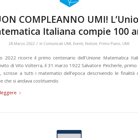
ON COMPLEANNO UMI! L’Uni
tematica Italiana compie 100 a
/
28 Marzo 2022
in
Comunicati UMI
,
Eventi
,
Notizie
,
Primo Piano
,
UMI
o 2022 ricorre il primo centenario dell’Unione Matematica Ital
 invito di Vito Volterra, il 31 marzo 1922 Salvatore Pincherle, prim
, scrisse a tutti i matematici dell’epoca descrivendo le finalità
ne che si andava costituendo.
 leggere