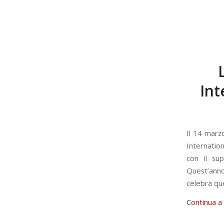
Int
Il 14 marz
Internatio
con il sup
Quest’anno
celebra que
Continua a