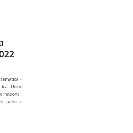
a
2022
atematica –
tical Union
rnazionali.
ri paesi si