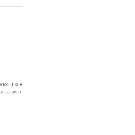
rico II si è
 italiana e
.