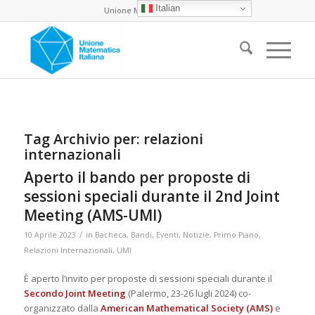
Italian
Unione Matematica Italiana
Tag Archivio per:
relazioni
internazionali
Aperto il bando per proposte di
sessioni speciali durante il 2nd Joint
Meeting (AMS-UMI)
/
10 Aprile 2023
in
Bacheca
,
Bandi
,
Eventi
,
Notizie
,
Primo Piano
,
Relazioni Internazionali
,
UMI
È aperto l’invito per proposte di sessioni speciali durante il
Secondo
Joint Meeting
(Palermo, 23-26 lugli 2024) co-
organizzato dalla
American Mathematical Society (AMS)
e