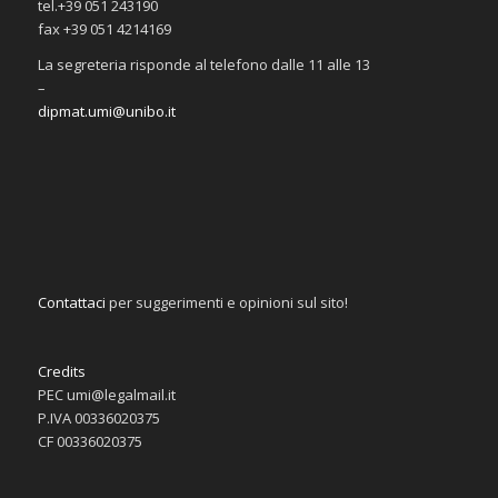
tel.+39 051 243190
fax +39 051 4214169
La segreteria risponde al telefono dalle 11 alle 13
–
dipmat.umi@unibo.it
Contattaci
per suggerimenti e opinioni sul sito!
Credits
PEC umi@legalmail.it
P.IVA 00336020375
CF 00336020375