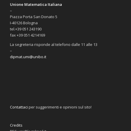
Unione Matematica Italiana
–
Piazza Porta San Donato 5
I-40126 Bologna
tel.+39 051 243190
fax +39 051 4214169
La segreteria risponde al telefono dalle 11 alle 13
–
dipmat.umi@unibo.it
Contattaci
per suggerimenti e opinioni sul sito!
Credits