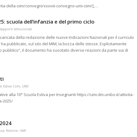
vita-della-ciim/convegni/xxxviii-convegno-umi-ciim/],…
: scuola dell’infanzia e del primo ciclo
Rapporti Istituzionali
ricata della redazione delle nuove Indicazioni Nazionali per il curriculo
o ha pubblicato, sul sito del MIM, la bozza delle stesse. Esplicitamente
o pubblico”, il documento ha suscitato diverse reazioni da parte sia di
ti
e Estive Ciim
,
UMI
tive alla 10° Scuola Estiva per Insegnanti https://umi.dm.unibo.it/attivita-
a-2025/
 2024
nza
,
Notizie
,
UMI