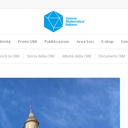
ttività
Premi UMI
Pubblicazioni
Area Soci
E-shop
Con
os’è la CIIM
Storia della CIIM
Attività della CIIM
Documenti CIIM