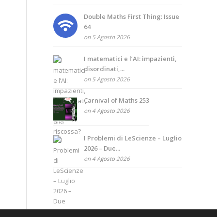
Double Maths First Thing: Issue
64
on 5 Agosto 2026
I matematici e l’AI: impazienti,
disordinati,...
on 5 Agosto 2026
Carnival of Maths 253
on 4 Agosto 2026
I Problemi di LeScienze – Luglio
2026 – Due...
on 4 Agosto 2026