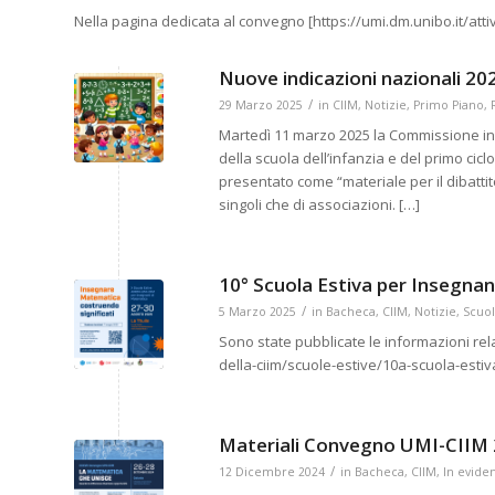
Nella pagina dedicata al convegno [https://umi.dm.unibo.it/atti
Nuove indicazioni nazionali 2025
/
29 Marzo 2025
in
CIIM
,
Notizie
,
Primo Piano
,
Martedì 11 marzo 2025 la Commissione inca
della scuola dell’infanzia e del primo cicl
presentato come “materiale per il dibattit
singoli che di associazioni. […]
10° Scuola Estiva per Insegnan
/
5 Marzo 2025
in
Bacheca
,
CIIM
,
Notizie
,
Scuol
Sono state pubblicate le informazioni rela
della-ciim/scuole-estive/10a-scuola-estiv
Materiali Convegno UMI-CIIM
/
12 Dicembre 2024
in
Bacheca
,
CIIM
,
In evide