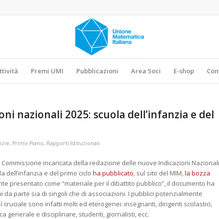
ttività
Premi UMI
Pubblicazioni
Area Soci
E-shop
Con
ni nazionali 2025: scuola dell’infanzia e del
izie
,
Primo Piano
,
Rapporti Istituzionali
 Commissione incaricata della redazione delle nuove Indicazioni Nazional
la dell’infanzia e del primo ciclo
ha pubblicato
, sul sito del MIM,
la bozza
nte presentato come “materiale per il dibattito pubblico”, il documento ha
i da parte sia di singoli che di associazioni. I pubblici potenzialmente
 cruciale sono infatti molti ed eterogenei: insegnanti, dirigenti scolastici,
ica generale e disciplinare, studenti, giornalisti, ecc.