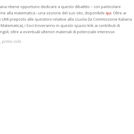
ana ritiene opportuno dedicare a questo dibattito – con particolare
iene alla matematica –una sezione del suo sito, disponibile
qui
. Oltre ai
no UMI preposto alle questioni relative alla scuola (la Commissione Italiana
Matematica), i Soci troveranno in questo spazio link ai contributi di
goli, oltre a eventuali ulteriori materiali di potenziale interesse.
i
,
primo ciclo