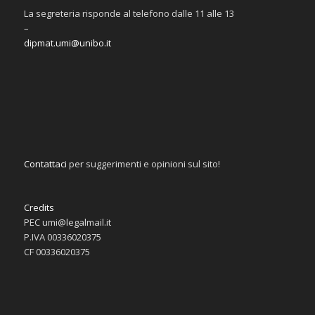
La segreteria risponde al telefono dalle 11 alle 13
–
dipmat.umi@unibo.it
Contattaci
per suggerimenti e opinioni sul sito!
Credits
PEC umi@legalmail.it
P.IVA 00336020375
CF 00336020375