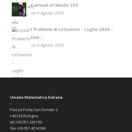
Carnival of Maths 253
on 4 Agosto 2026
I Problemi di LeScienze – Luglio 2026 –
Due...
on 4 Agosto 2026
Unione Matematica Italiana
–
Piazza Porta San Donato 5
I-40126 Bologna
tel.+39 051 243190
fax +39 051 4214169