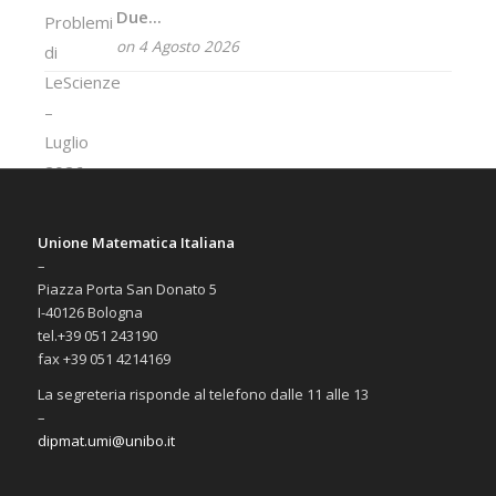
Due...
on 4 Agosto 2026
Unione Matematica Italiana
–
Piazza Porta San Donato 5
I-40126 Bologna
tel.+39 051 243190
fax +39 051 4214169
La segreteria risponde al telefono dalle 11 alle 13
–
dipmat.umi@unibo.it