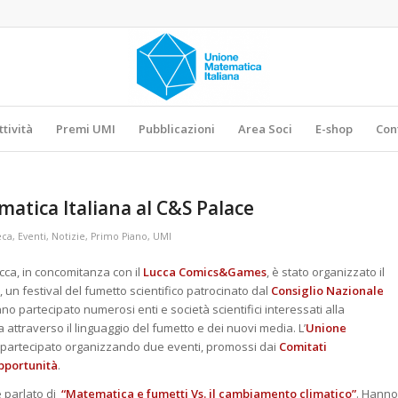
ttività
Premi UMI
Pubblicazioni
Area Soci
E-shop
Con
atica Italiana al C&S Palace
eca
,
Eventi
,
Notizie
,
Primo Piano
,
UMI
cca, in concomitanza con il
Lucca Comics&Games
, è stato organizzato il
, un festival del fumetto scientifico patrocinato dal
Consiglio Nazionale
nno partecipato numerosi enti e società scientifici interessati alla
 attraverso il linguaggio del fumetto e dei nuovi media. L’
Unione
partecipato organizzando due eventi, promossi dai
Comitati
pportunità
.
è parlato di
“Matematica e fumetti Vs. il cambiamento climatico”
. Hanno