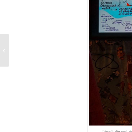
Premio Archimede
2023
Il fumetto disegnato d