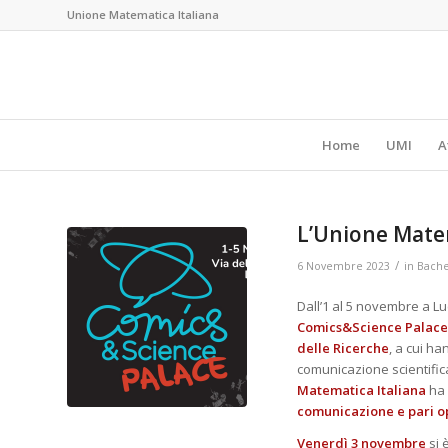
Unione Matematica Italiana
Home
UMI
A
L’Unione Matem
/
6 Novembre 2023
in
Bach
Dall’1 al 5 novembre a Lu
Comics&Science Palace
delle Ricerche
, a cui ha
comunicazione scientifica
Matematica Italiana
ha 
comunicazione e pari o
Venerdì 3 novembre
si 