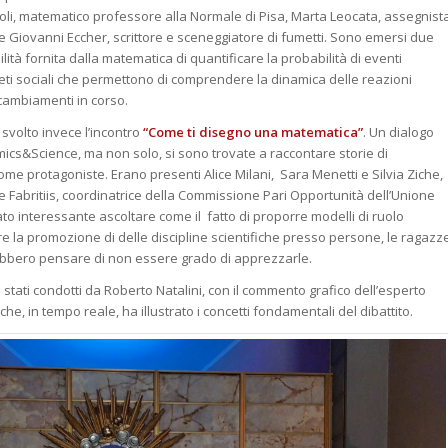
oli, matematico professore alla Normale di Pisa, Marta Leocata, assegnist
 e Giovanni Eccher, scrittore e sceneggiatore di fumetti. Sono emersi due
ilità fornita dalla matematica di quantificare la probabilità di eventi
e reti sociali che permettono di comprendere la dinamica delle reazioni
i cambiamenti in corso.
 svolto invece l’incontro
“Come ti disegno una matematica”
. Un dialogo
omics&Science, ma non solo, si sono trovate a raccontare storie di
e protagoniste. Erano presenti Alice Milani, Sara Menetti e Silvia Ziche,
e Fabritiis, coordinatrice della Commissione Pari Opportunità dell’Unione
ato interessante ascoltare come il fatto di proporre modelli di ruolo
re la promozione di delle discipline scientifiche presso persone, le ragazz
ebbero pensare di non essere grado di apprezzarle.
o stati condotti da Roberto Natalini, con il commento grafico dell’esperto
he, in tempo reale, ha illustrato i concetti fondamentali del dibattito.