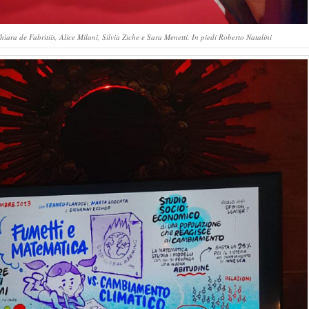
hiara de Fabritiis, Alice Milani, Silvia Ziche e Sara Menetti. In piedi Roberto Natalini