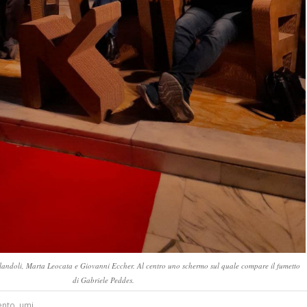
Flandoli, Marta Leocata e Giovanni Eccher. Al centro uno schermo sul quale compare il fumetto
di Gabriele Peddes.
ento
,
umi