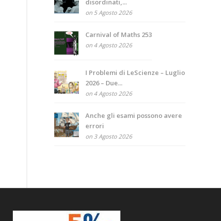
disordinati,...
on 5 Agosto 2026
Carnival of Maths 253
on 4 Agosto 2026
I Problemi di LeScienze – Luglio
2026 – Due...
on 4 Agosto 2026
Anche gli esami possono avere
errori
on 3 Agosto 2026