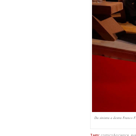
Da sinistra a destra Franco 
Tags:
comics&science
,
ev