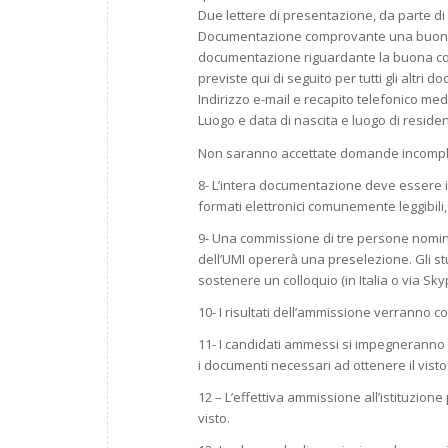
Due lettere di presentazione, da parte di 
Documentazione comprovante una buona co
documentazione riguardante la buona con
previste qui di seguito per tutti gli altri d
Indirizzo e-mail e recapito telefonico med
Luogo e data di nascita e luogo di reside
Non saranno accettate domande incompl
8- L’intera documentazione deve essere in
formati elettronici comunemente leggibili, p
9- Una commissione di tre persone nomina
dell’UMI opererà una preselezione. Gli s
sostenere un colloquio (in Italia o via Sky
10- I risultati dell’ammissione verranno c
11- I candidati ammessi si impegneranno a 
i documenti necessari ad ottenere il visto 
12 – L’effettiva ammissione all’istituzion
visto.