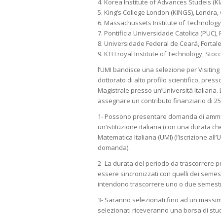
4. Korea Institute of Advances Studeis (KI
5. King’s College London (KINGS), Londra,
6. Massachussets Institute of Technology
7. Pontificia Universidade Catolica (PUC), 
8. Universidade Federal de Ceará, Fortale
9. KTH royal Institute of Technology, Stoc
l’UMI bandisce una selezione per Visiting 
dottorato di alto profilo scientifico, press
Magistrale presso un’Università Italiana
assegnare un contributo finanziario di 250
1- Possono presentare domanda di ammiss
un’istituzione italiana (con una durata che
Matematica Italiana (UMI) (l’iscrizione 
domanda).
2- La durata del periodo da trascorrere p
essere sincronizzati con quelli dei semest
intendono trascorrere uno o due semestri 
3- Saranno selezionati fino ad un massim
selezionati riceveranno una borsa di studi