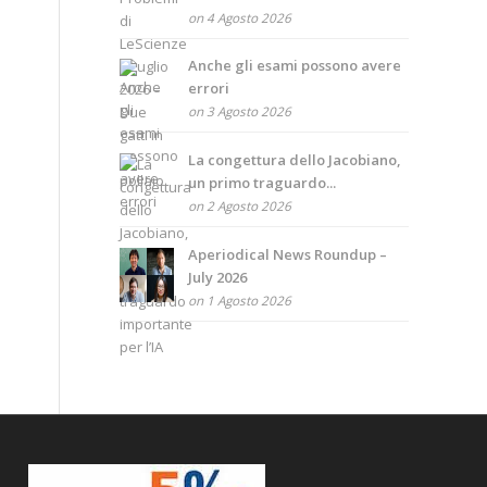
on 4 Agosto 2026
Anche gli esami possono avere
errori
on 3 Agosto 2026
La congettura dello Jacobiano,
un primo traguardo...
on 2 Agosto 2026
Aperiodical News Roundup –
July 2026
on 1 Agosto 2026