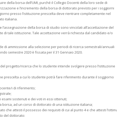
ire della borsa dell’UMI, purché il Collegio Docenti della loro sede di
izzazione e l’incremento della borsa di dottorato previsto per i soggiorni
oggiorno presso l’istituzione prescelta deve rientrare completamente nel
to italiana.
 e l’assegnazione della borsa di studio sono vincolati all’accettazione del
 di tale istituzione. Tale accettazione verrà richiesta dal candidato e/o
 di ammissione alla selezione per periodi di ricerca semestrali/annuali
ondo semestre 2020 è fissata per il 31 Gennaio 2020.
el progetto/ricerca che lo studente intende svolgere presso l’istituzione
one prescelta a cui lo studente potrà fare riferimento durante il soggiorno
ocente/i di riferimento;
istrale;
i esami sostenuti e dei voti in essi ottenuti;
lla borsa, ad un corso di dottorato di una istituzione italiana;
o che attesti il possesso dei requisiti di cui al punto 4 e che attesti l’ottim
to del dottorato;