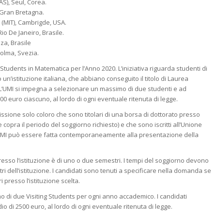
AS), Seul, Corea.
 Gran Bretagna.
 (MIT), Cambrigde, USA.
Rio De Janeiro, Brasile.
za, Brasile
colma, Svezia.
Students in Matematica per l’Anno 2020. L’iniziativa riguarda studenti di
o un’istituzione italiana, che abbiano conseguito il titolo di Laurea
. L’UMI si impegna a selezionare un massimo di due studenti e ad
0 euro ciascuno, al lordo di ogni eventuale ritenuta di legge.
ione solo coloro che sono titolari di una borsa di dottorato presso
 copra il periodo del soggiorno richiesto) e che sono iscritti all’Unione
all’UMI può essere fatta contemporaneamente alla presentazione della
resso l’istituzione è di uno o due semestri. I tempi del soggiorno devono
ri dell’istituzione. I candidati sono tenuti a specificare nella domanda se
presso l’istituzione scelta.
o di due Visiting Students per ogni anno accademico. I candidati
o di 2500 euro, al lordo di ogni eventuale ritenuta di legge.