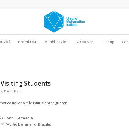
ttività
Premi UMI
Pubblicazioni
Area Soci
E-shop
Con
Visiting Students
tà
,
Primo Piano
atica Italiana e le istituzioni seguenti:
M), Bonn, Germania
IMPA), Rio De Janeiro, Brasile.