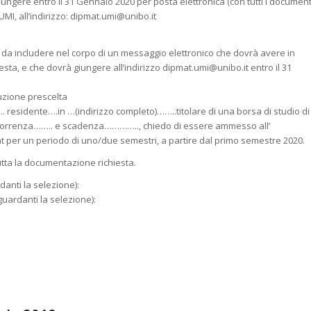
gere entro il 31 Gennaio 2020 per posta elettronica (con tutti i document
’UMI, all’indirizzo: dipmat.umi@unibo.it
da includere nel corpo di un messaggio elettronico che dovrà avere in
sta, e che dovrà giungere all’indirizzo dipmat.umi@unibo.it entro il 31
uzione prescelta
esidente….in …(indirizzo completo)……..titolare di una borsa di studio di
ecorrenza…….. e scadenza………….., chiedo di essere ammesso all’
nt per un periodo di uno/due semestri, a partire dal primo semestre 2020.
utta la documentazione richiesta.
danti la selezione):
guardanti la selezione):