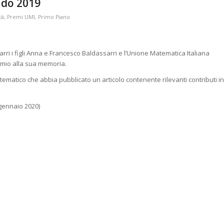
ndo 2019
tà
,
Premi UMI
,
Primo Piano
ri i figli Anna e Francesco Baldassarri e l’Unione Matematica Italiana
emio alla sua memoria.
tematico che abbia pubblicato un articolo contenente rilevanti contributi in
gennaio 2020)