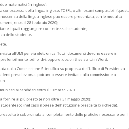
due matematici (in inglese);
noscenza della lingua inglese: TOEFL, o altri esami comparabili (quest
oscenza della lingua inglese può essere presentata, con le modalità
ocumenti, entro il 28 febbraio 2020);
iante i quali raggiungere con certezza lo studente;
nza dello studente.
ete.
viata all’UMI per via elettronica. Tutti i documenti devono essere in
referibilmente .pdf o .dvi, oppure .doc o .rtf se scritti in Word.
ta dalla Commissione Scientifica su proposta dell’Ufficio di Presidenza
tudenti preselezionati potranno essere invitati dalla commissione a
pe).
omunicati ai candidati entro il 30 marzo 2020.
fornire al più presto (e non oltre il 31 maggio 2020):
studentesco (nel caso il paese dell’istituzione prescelta lo richieda).
e prescelta è subordinata al completamento delle pratiche necessarie per il