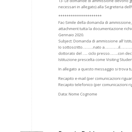
13- Le domande di ammissione devono giun
necessari in allegato) alla Segreteria dell
*********************
Fac-Simile della domanda di ammissione, 
attachment tutta la documentazione richie
Gennaio 2020.
Subject: Domanda di ammissione all’ Istit
Io sottoscritto……….nato a………….il…………. r
dottorato del ….. ciclo presso……..con d
Istituzione prescelta come Visiting Stude
In allegato a questo messaggio si trova t
Recapito e-mail (per comunicazioni riguar
Recapito telefonico (per comunicazioni ri
Data: Nome Cognome