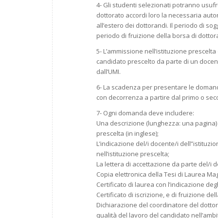
4- Gli studenti selezionati potranno usufru
dottorato accordi loro la necessaria autor
all’estero dei dottorandi. Il periodo di s
periodo di fruizione della borsa di dottora
5- L’ammissione nell’istituzione prescelta
candidato prescelto da parte di un docente
dall’UMI.
6- La scadenza per presentare le domande
con decorrenza a partire dal primo o sec
7- Ogni domanda deve includere:
Una descrizione (lunghezza: una pagina) d
prescelta (in inglese);
L’indicazione del/i docente/i dell”istituzi
nell’istituzione prescelta;
La lettera di accettazione da parte del/i d
Copia elettronica della Tesi di Laurea Mag
Certificato di laurea con l’indicazione degl
Certificato di iscrizione, e di fruizione de
Dichiarazione del coordinatore del dottorat
qualità del lavoro del candidato nell’ambi