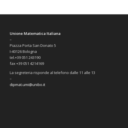
Unione Matematica Italiana
–
Piazza Porta San Donato 5
I-40126 Bologna
tel.+39 051 243190
fax +39 051 4214169
La segreteria risponde al telefono dalle 11 alle 13
–
dipmat.umi@unibo.it