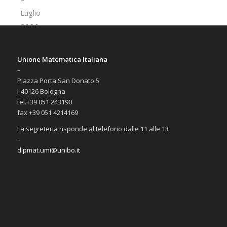
Unione Matematica Italiana
–
Piazza Porta San Donato 5
I-40126 Bologna
tel.+39 051 243190
fax +39 051 4214169
La segreteria risponde al telefono dalle 11 alle 13
–
dipmat.umi@unibo.it