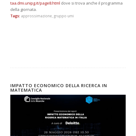
taa.dmi.unipg.it/page8.html
dove si trova anche il programma
della giornata.
Tags:
approssimazione
,
gruppo umi
IMPATTO ECONOMICO DELLA RICERCA IN
MATEMATICA