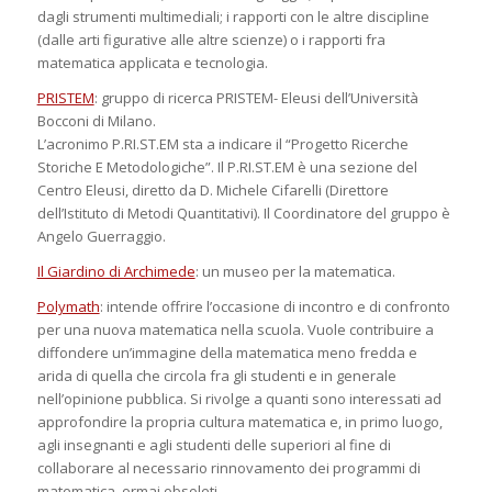
dagli strumenti multimediali; i rapporti con le altre discipline
(dalle arti figurative alle altre scienze) o i rapporti fra
matematica applicata e tecnologia.
PRISTEM
: gruppo di ricerca PRISTEM- Eleusi dell’Università
Bocconi di Milano.
L’acronimo P.RI.ST.EM sta a indicare il “Progetto Ricerche
Storiche E Metodologiche”. Il P.RI.ST.EM è una sezione del
Centro Eleusi, diretto da D. Michele Cifarelli (Direttore
dell’Istituto di Metodi Quantitativi). Il Coordinatore del gruppo è
Angelo Guerraggio.
Il Giardino di Archimede
: un museo per la matematica.
Polymath
: intende offrire l’occasione di incontro e di confronto
per una nuova matematica nella scuola. Vuole contribuire a
diffondere un’immagine della matematica meno fredda e
arida di quella che circola fra gli studenti e in generale
nell’opinione pubblica. Si rivolge a quanti sono interessati ad
approfondire la propria cultura matematica e, in primo luogo,
agli insegnanti e agli studenti delle superiori al fine di
collaborare al necessario rinnovamento dei programmi di
matematica, ormai obsoleti.