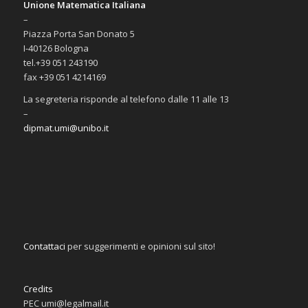
Unione Matematica Italiana
–
Piazza Porta San Donato 5
I-40126 Bologna
tel.+39 051 243190
fax +39 051 4214169
La segreteria risponde al telefono dalle 11 alle 13
–
dipmat.umi@unibo.it
Contattaci
per suggerimenti e opinioni sul sito!
Credits
PEC umi@legalmail.it