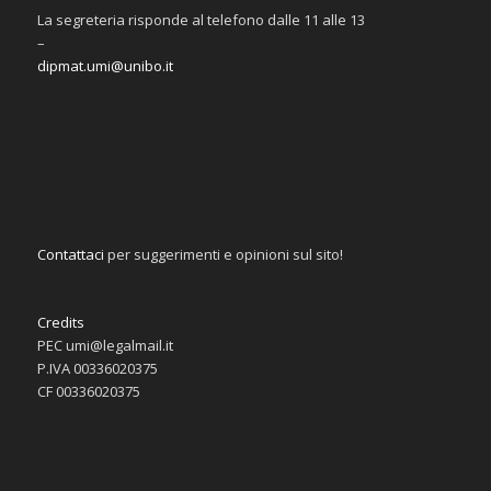
La segreteria risponde al telefono dalle 11 alle 13
–
dipmat.umi@unibo.it
Contattaci
per suggerimenti e opinioni sul sito!
Credits
PEC umi@legalmail.it
P.IVA 00336020375
CF 00336020375