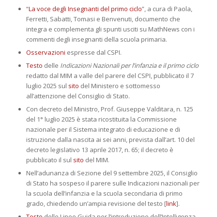
“
La voce degli Insegnanti del primo ciclo
”, a cura di Paola,
Ferretti, Sabatti, Tomasi e Benvenuti, documento che
integra e complementa gli spunti usciti su MathNews con i
commenti degli insegnanti della scuola primaria.
Osservazioni
espresse dal CSPI.
Testo
delle
Indicazioni Nazionali per l’infanzia e il primo ciclo
redatto dal MIM a valle del parere del CSPI, pubblicato il 7
luglio 2025 sul
sito
del Ministero e sottomesso
all’attenzione del Consiglio di Stato.
Con decreto del Ministro, Prof. Giuseppe Valditara, n. 125
del 1° luglio 2025 è stata ricostituita la Commissione
nazionale per il Sistema integrato di educazione e di
istruzione dalla nascita ai sei anni, prevista dall’art. 10 del
decreto legislativo 13 aprile 2017, n. 65; il decreto è
pubblicato il sul
sito
del MIM.
Nell’adunanza di Sezione del 9 settembre 2025, il Consiglio
di Stato ha sospeso il parere sulle Indicazioni nazionali per
la scuola dell’infanzia e la scuola secondaria di primo
grado, chiedendo un’ampia revisione del testo [
link
].
Testo
delle Linee Guida per l’introduzione dell’Intelligenza