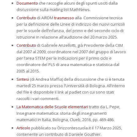
Documento
che raccoglie alcuni degli spunti usciti dalla
discussione sulla mailing list MathNews.
Contributo
di AIRDM
trasmesso
alla
Commissione tecnica
per la definizione delle Linee di indirizzo dei nuovi curricoli
per le scuole dell’infanzia, del primo e del secondo ciclo di
istruzione
in relazione all’audizione del 20 marzo 2025.
Contributo
di Gabriele Anzellotti, già Presidente della CIIM
dal 2007 al 2009, coordinatore nel 2007 del gruppo di lavoro
per l’area STEM per le Indicazioni per il primo ciclo e
coordinatore del PLS di area matematica e statistica dal
2005 al 2015.
Sintesi
(di Andrea Maffia) della discussione che si è tenuta
martedì 25 marzo presso l’Università di Bologna. All’interno
del file è disponibile il link al padlet con cui sono stati
raccolti i vari commenti.
La Matematica delle Scuole elementari
tratto da L. Pepe,
Insegnare matematica: storia degli insegnamenti
matematici in Italia, Bologna, Clueb, 2016, pp. 469-486.
Articolo
pubblicato su Orizzontescuola.it il 17 Marzo 2025,
contenente un contributo di Daniele Gouthier.