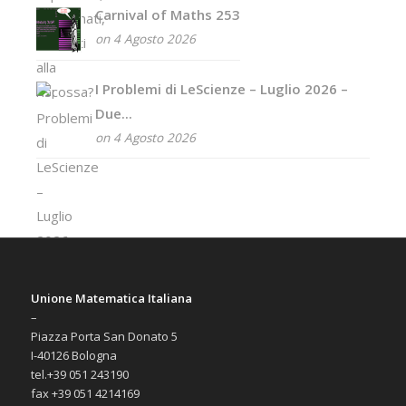
Carnival of Maths 253
on 4 Agosto 2026
I Problemi di LeScienze – Luglio 2026 –
Due...
on 4 Agosto 2026
Unione Matematica Italiana
–
Piazza Porta San Donato 5
I-40126 Bologna
tel.+39 051 243190
fax +39 051 4214169