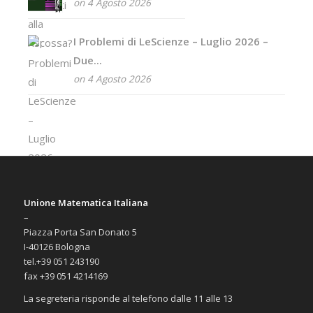
on 4 Agosto 2026
I Problemi di LeScienze – Luglio 2026 –
Due...
on 4 Agosto 2026
Unione Matematica Italiana
–
Piazza Porta San Donato 5
I-40126 Bologna
tel.+39 051 243190
fax +39 051 4214169
La segreteria risponde al telefono dalle 11 alle 13
–