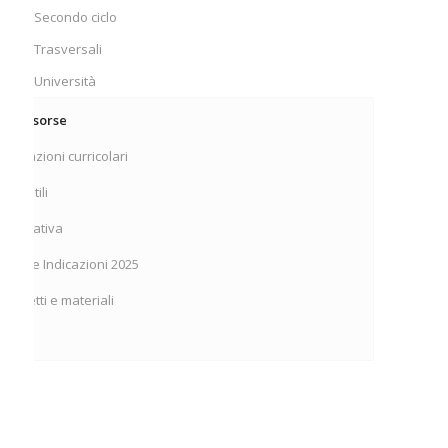
Secondo ciclo
Trasversali
Università
tre risorse
Indicazioni curricolari
Link utili
Normativa
Nuove Indicazioni 2025
Progetti e materiali
TFA