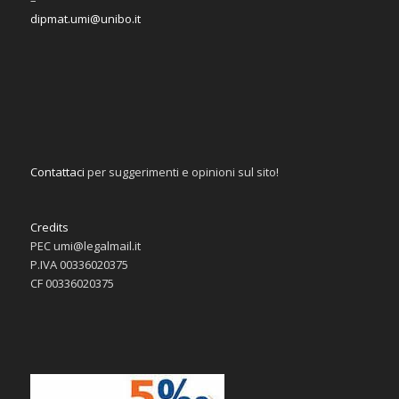
dipmat.umi@unibo.it
Contattaci
per suggerimenti e opinioni sul sito!
Credits
PEC umi@legalmail.it
P.IVA 00336020375
CF 00336020375