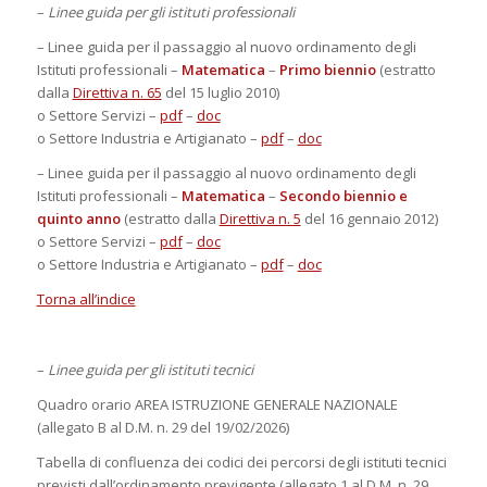
–
Linee guida per gli istituti professionali
– Linee guida per il passaggio al nuovo ordinamento degli
Istituti professionali –
Matematica
–
Primo biennio
(estratto
dalla
Direttiva n. 65
del 15 luglio 2010)
o Settore Servizi –
pdf
–
doc
o Settore Industria e Artigianato –
pdf
–
doc
– Linee guida per il passaggio al nuovo ordinamento degli
Istituti professionali –
Matematica
–
Secondo biennio e
quinto anno
(estratto dalla
Direttiva n. 5
del 16 gennaio 2012)
o Settore Servizi –
pdf
–
doc
o Settore Industria e Artigianato –
pdf
–
doc
Torna all’indice
–
Linee guida per gli istituti tecnici
Quadro orario AREA ISTRUZIONE GENERALE NAZIONALE
(allegato B al D.M. n. 29 del 19/02/2026)
Tabella di confluenza dei codici dei percorsi degli istituti tecnici
previsti dall’ordinamento previgente (allegato 1 al D.M. n. 29