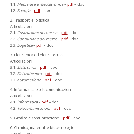
1.1.
Meccanica e meccatronica
–
pdf
– doc
1.2.
Energia
–
pdf
– doc
2. Trasporti e logistica
Articolazioni
2.1.
Costruzione del mezzo
–
pdf
– doc
2.2.
Conduzione del mezzo
–
pdf
– doc
2.3.
Logistica
–
pdf
– doc
3. Elettronica ed elettrotecnica
Articolazioni
3.1.
Elettronica
–
pdf
– doc
3.2.
Elettrotecnica
–
pdf
– doc
3.3.
Automazione
–
pdf
– doc
4. Informatica e telecomunicazioni
Articolazioni
4.1.
Informatica
–
pdf
– doc
4.2.
Telecomunicazioni
–
pdf
– doc
5. Grafica e comunicazione –
pdf
– doc
6. Chimica, materiali e biotecnologie
Articolazioni