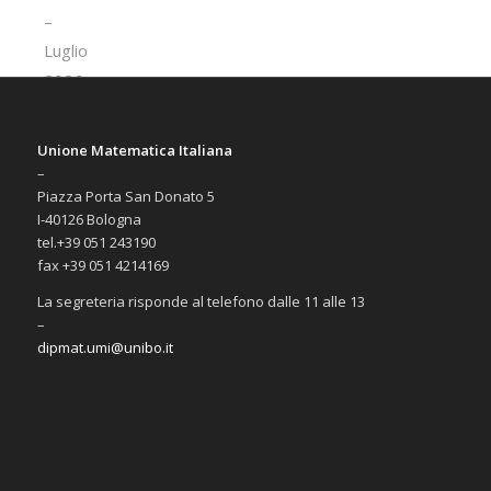
Unione Matematica Italiana
–
Piazza Porta San Donato 5
I-40126 Bologna
tel.+39 051 243190
fax +39 051 4214169
La segreteria risponde al telefono dalle 11 alle 13
–
dipmat.umi@unibo.it