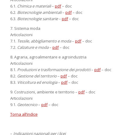
6.1.
Chimica e materiali
–
pdf
– doc
6.2.
Biotecnologie ambientali
–
pdf
– doc
6.3.
Biotecnologie sanitarie
–
pdf
– doc
7. Sistema moda
Articolazioni
7.1.
Tessile, abbigliamento e moda
–
pdf
– doc
7.2.
Calzature e moda
–
pdf
– doc
8. Agraria, agroalimentare e agroindustria
Articolazioni
8.1.
Produzioni e trasformazione dei prodotti
–
pdf
– doc
8.2.
Gestione del territorio
–
pdf
– doc
8.3.
Viticoltura ed enologia
–
pdf
– doc
9. Costruzioni, ambiente e territorio –
pdf
– doc
Articolazioni
9.1.
Geotecnico
–
pdf
– doc
Torna all’indice
–
Indicazioni nazionali per i licei