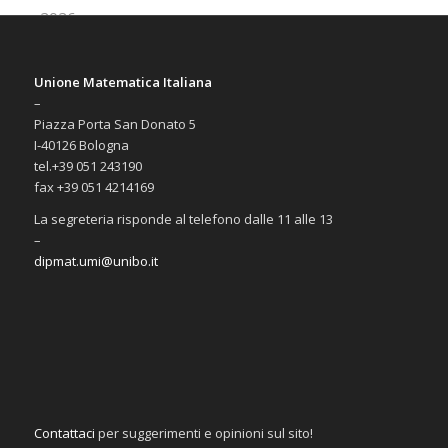
Unione Matematica Italiana
–
Piazza Porta San Donato 5
I-40126 Bologna
tel.+39 051 243190
fax +39 051 4214169
La segreteria risponde al telefono dalle 11 alle 13
–
dipmat.umi@unibo.it
Contattaci
per suggerimenti e opinioni sul sito!