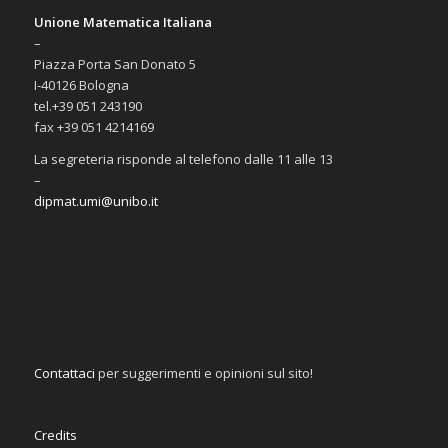
Unione Matematica Italiana
–
Piazza Porta San Donato 5
I-40126 Bologna
tel.+39 051 243190
fax +39 051 4214169
La segreteria risponde al telefono dalle 11 alle 13
–
dipmat.umi@unibo.it
Contattaci
per suggerimenti e opinioni sul sito!
Credits