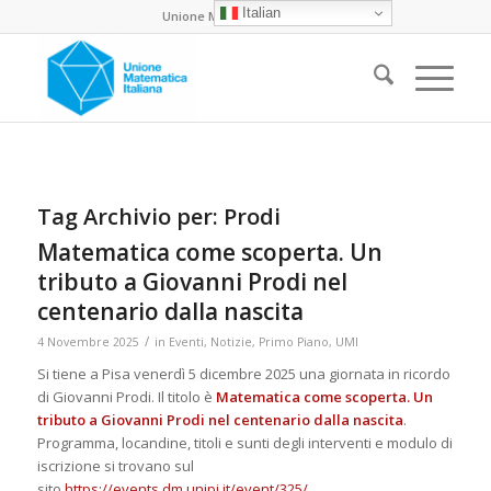
Italian
Unione Matematica Italiana
Tag Archivio per:
Prodi
Matematica come scoperta. Un
tributo a Giovanni Prodi nel
centenario dalla nascita
/
4 Novembre 2025
in
Eventi
,
Notizie
,
Primo Piano
,
UMI
Si tiene a Pisa venerdì 5 dicembre 2025 una giornata in ricordo
di Giovanni Prodi. Il titolo è
Matematica come scoperta. Un
tributo a Giovanni Prodi nel centenario dalla nascita
.
Programma, locandine, titoli e sunti degli interventi e modulo di
iscrizione si trovano sul
sito
https://events.dm.unipi.it/event/325/
.