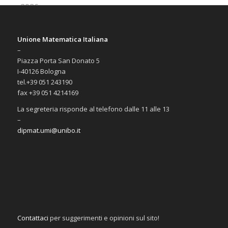
Unione Matematica Italiana
–
Piazza Porta San Donato 5
I-40126 Bologna
tel.+39 051 243190
fax +39 051 4214169
La segreteria risponde al telefono dalle 11 alle 13
–
dipmat.umi@unibo.it
Contattaci
per suggerimenti e opinioni sul sito!