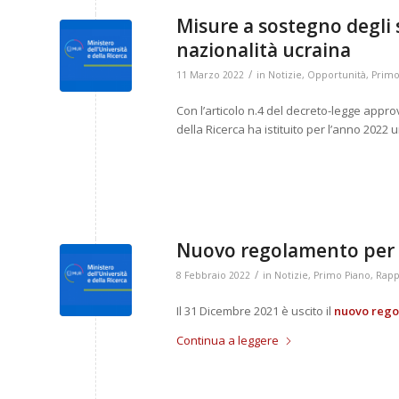
Misure a sostegno degli s
nazionalità ucraina
/
11 Marzo 2022
in
Notizie
,
Opportunità
,
Primo
Con l’articolo n.4 del decreto-legge approva
della Ricerca ha istituito per l’anno 202
Nuovo regolamento per l
/
8 Febbraio 2022
in
Notizie
,
Primo Piano
,
Rappo
Il 31 Dicembre 2021 è uscito il
nuovo regol
Continua a leggere