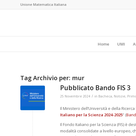
Unione Matematica Italiana
Home
UMI
A
Tag Archivio per:
mur
Pubblicato Bando FIS 3
/
25 Novembre 2024
in
Bacheca
,
Notizie
,
Prim
Il Ministero dell’Università e della Ricerca
Italiano per la Scienza 2024-2025
” (
Bando
Il Fondo Italiano per la Scienza (FIS) è 
modalità consolidate a livello europeo, c