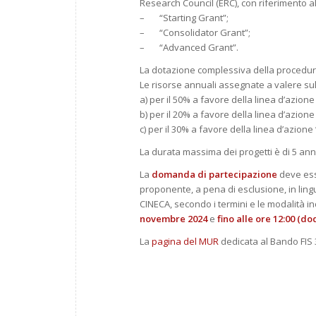
Research Council (ERC), con riferimento al
– “Starting Grant”;
– “Consolidator Grant”;
– “Advanced Grant”.
La dotazione complessiva della procedura
Le risorse annuali assegnate a valere sul
a) per il 50% a favore della linea d’azione
b) per il 20% a favore della linea d’azion
c) per il 30% a favore della linea d’azion
La durata massima dei progetti è di 5 ann
La
domanda di partecipazione
deve es
proponente, a pena di esclusione, in li
CINECA, secondo i termini e le modalità 
novembre 2024
e
fino alle ore 12:00 (do
La
pagina del MUR
dedicata al Bando FIS 