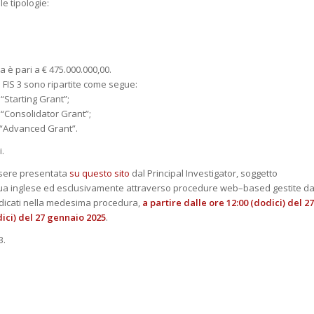
le tipologie:
 è pari a € 475.000.000,00.
 FIS 3 sono ripartite come segue:
 “Starting Grant”;
e “Consolidator Grant”;
e “Advanced Grant”.
i.
sere presentata
su questo sito
dal Principal Investigator, soggetto
ngua inglese ed esclusivamente attraverso procedure web–based gestite d
indicati nella medesima procedura,
a partire dalle ore 12:00 (dodici) del 27
dici) del 27 gennaio 2025
.
3.