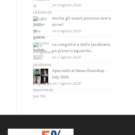
on 4 Agosto 2026
Anche gli esami possono avere
errori
on 3 Agosto 2026
La congettura dello Jacobiano,
un primo traguardo...
on 2 Agosto 2026
Aperiodical News Roundup –
July 2026
on 1 Agosto 2026