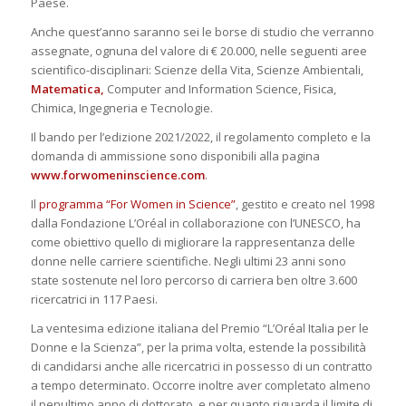
Paese.
Anche quest’anno saranno sei le borse di studio che verranno
assegnate, ognuna del valore di € 20.000, nelle seguenti aree
scientifico-disciplinari: Scienze della Vita, Scienze Ambientali,
Matematica,
Computer and Information Science, Fisica,
Chimica, Ingegneria e Tecnologie.
Il bando per l’edizione 2021/2022, il regolamento completo e la
domanda di ammissione sono disponibili alla pagina
www.forwomeninscience.com
.
Il
programma “For Women in Science”
, gestito e creato nel 1998
dalla Fondazione L’Oréal in collaborazione con l’UNESCO, ha
come obiettivo quello di migliorare la rappresentanza delle
donne nelle carriere scientifiche. Negli ultimi 23 anni sono
state sostenute nel loro percorso di carriera ben oltre 3.600
ricercatrici in 117 Paesi.
La ventesima edizione italiana del Premio “L’Oréal Italia per le
Donne e la Scienza”, per la prima volta, estende la possibilità
di candidarsi anche alle ricercatrici in possesso di un contratto
a tempo determinato. Occorre inoltre aver completato almeno
il penultimo anno di dottorato, e per quanto riguarda il limite di