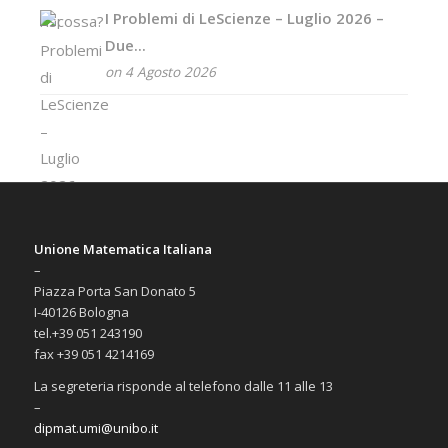
I Problemi di LeScienze – Luglio 2026 –
Due...
on 4 Agosto 2026
Unione Matematica Italiana
–
Piazza Porta San Donato 5
I-40126 Bologna
tel.+39 051 243190
fax +39 051 4214169
La segreteria risponde al telefono dalle 11 alle 13
–
dipmat.umi@unibo.it