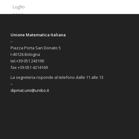
Unione Matematica Italiana
–
Piazza Porta San Donato 5
I-40126 Bologna
tel.+39 051 243190
fax +39 051 4214169
La segreteria risponde al telefono dalle 11 alle 13
–
dipmat.umi@unibo.it