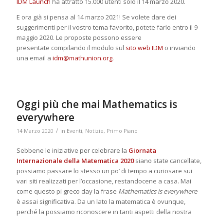
IDM Launch
ha attratto 15.000 utenti solo il 14 marzo 2020.
E ora già si pensa al 14 marzo 2021! Se volete dare dei
suggerimenti per il vostro tema favorito, potete farlo entro il 9
maggio 2020. Le proposte possono essere
presentate compilando il modulo sul
sito web IDM
o inviando
una email a
idm@mathunion.org
.
Oggi più che mai Mathematics is
everywhere
/
14 Marzo 2020
in
Eventi
,
Notizie
,
Primo Piano
Sebbene le iniziative per celebrare la
Giornata
Internazionale della Matematica 2020
siano state cancellate,
possiamo passare lo stesso un po’ di tempo a curiosare sui
vari siti realizzati per l’occasione, restandocene a casa. Mai
come questo pi greco day la frase
Mathematics is everywhere
è assai significativa. Da un lato la matematica è ovunque,
perché la possiamo riconoscere in tanti aspetti della nostra