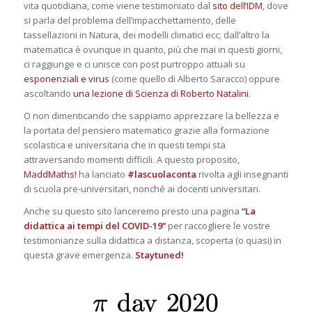
vita quotidiana, come viene testimoniato dal
sito dell’IDM
, dove
si parla del problema dell’impacchettamento, delle
tassellazioni in Natura, dei modelli climatici ecc; dall’altro la
matematica è ovunque in quanto, più che mai in questi giorni,
ci raggiunge e ci unisce con post purtroppo attuali su
esponenziali e virus
(come quello di Alberto Saracco) oppure
ascoltando
una lezione di Scienza di Roberto Natalini
.
O non dimenticando che sappiamo apprezzare la bellezza e
la portata del pensiero matematico grazie alla formazione
scolastica e universitaria che in questi tempi sta
attraversando momenti difficili. A questo proposito,
MaddMaths!
ha lanciato
#lascuolaconta
rivolta agli insegnanti
di scuola pre-universitari, nonché ai docenti universitari.
Anche su questo sito lanceremo presto una pagina
“La
didattica ai tempi del COVID-19”
per raccogliere le vostre
testimonianze sulla didattica a distanza, scoperta (o quasi) in
questa grave emergenza.
Staytuned!