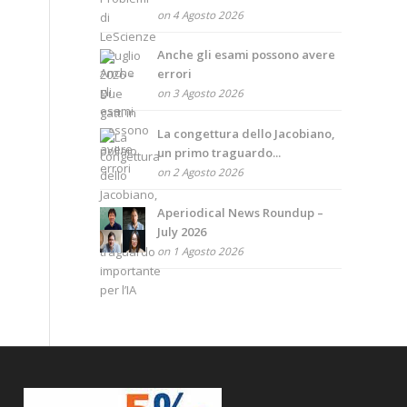
on 4 Agosto 2026
Anche gli esami possono avere
errori
on 3 Agosto 2026
La congettura dello Jacobiano,
un primo traguardo...
on 2 Agosto 2026
Aperiodical News Roundup –
July 2026
on 1 Agosto 2026