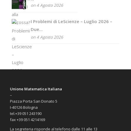
on 4 Agosto 2026
I Problemi di LeScienze – Luglio 2026 –
Due...
on 4 Agosto 2026
Unione Matematica Italiana
–
Piazza Porta San Donato 5
I-40126 Bologna
tel.+39 051 243190
fax +39 051 4214169
La segreteria risponde al telefono dalle 11 alle 13