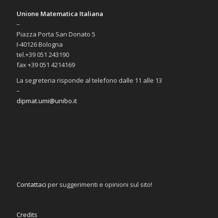
Unione Matematica Italiana
–
Piazza Porta San Donato 5
I-40126 Bologna
tel.+39 051 243190
fax +39 051 4214169
La segreteria risponde al telefono dalle 11 alle 13
–
dipmat.umi@unibo.it
Contattaci
per suggerimenti e opinioni sul sito!
Credits