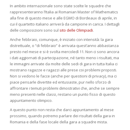
In ambito internazionale sono state scelte le squadre che
rappresenteranno l’Italia ai Romanian Master of Mathematics
alla fine di questo mese e alle EGMO di Bordeaux di aprile, in
cui il quartetto italiano arriverà da campione in carica. I dettagli
delle composizioni sono sul
sito delle Olimpiadi
.
Anche febbraio, comunque, è iniziato con intensità: la gara
distrettuale, o “di febbraio” è arrivata quest’anno abbastanza
presto nel mese e si è svolta mercoledì 11. Non ci sono ancora
i dati aggiornati di partecipazione, né tanto meno i risultati, ma
le immagini arrivate da molte delle sedi di gara in tutta Italia ci
mostrano ragazze e ragazzi alle prese coi problemi proposti.
Non si vedono le facce (anche per questioni di privacy), ma ci
piace pensarle divertite ed entusiaste, pur nello sforzo di
affrontare i temuti problemi dimostrativi che, anche se sempre
meno presenti nelle classi, restano un punto fisso di questo
appuntamento olimpico.
A questo punto non resta che darci appuntamento al mese
prossimo, quando potremo parlare dei risultati della gara in
Romania e della fase locale della gara a squadre mista.