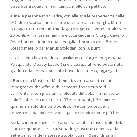
classifica a squadre in un campo molto competitivo.
Tutte le persone in squadra, con alle spalle l’esperienza delle
IMO dello scorso anno, hanno ottenuto una medaglia. Marcel
Stologan torna con una medaglia d’argento, avendo realizzato
20 punti. Anna Kazhamiakina e Luca Giovanni Giorgio Cavallo
Perin hanno ottenuto una medaglia di bronzo con 18 punti.
Stesso metallo per Marius Stologan, con 16 punti.
L’Italia, sotto la guida di Massimiliano Foschi (Leader) e Daria
Pasqualetti (Deputy Leader) si è piazzata al nono posto nella
graduatoria per nazioni sulla base dei punteggi aggregati.
Il Romanian Master of Mathematics è un appuntamento
impegnativo che offre a chi concorre l’opportunità di
confrontarsi con problemi di elevata difficoltà (il 3 ha avuto
solo 2 soluzioni corrette tra i 97 partecipanti, il 6 nemmeno
quelle, ma solo due da 6 punti su 7) e con partecipanti
provenienti da molte nazioni, quelle olimpicamente più forti.
Sul lato interno invece si è appena tenuta la fase locale della
Gara a Squadre: oltre 700 squadre, ciascuna composta da
sette persone della stessa scuola, quasi 40 sedi di gara in