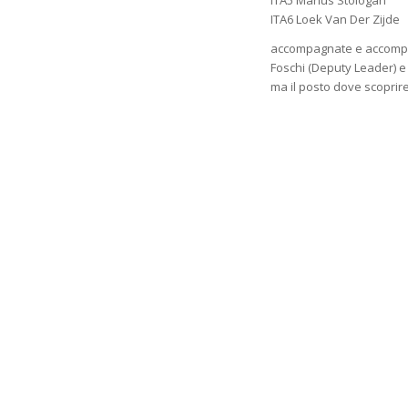
ITA5 Marius Stologan
ITA6 Loek Van Der Zijde
accompagnate e accompa
Foschi (Deputy Leader) e 
ma il posto dove scoprire 