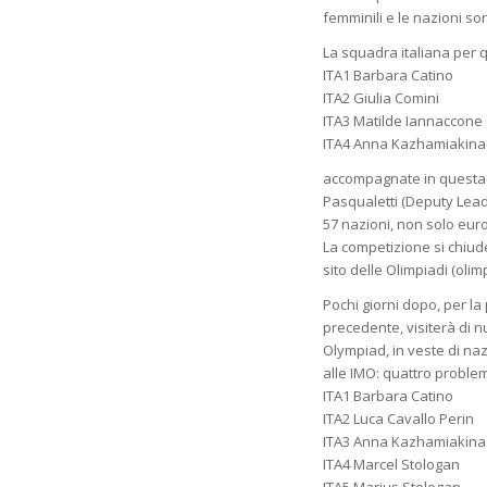
femminili e le nazioni s
La squadra italiana per
ITA1 Barbara Catino
ITA2 Giulia Comini
ITA3 Matilde Iannaccone
ITA4 Anna Kazhamiakina
accompagnate in questa a
Pasqualetti (Deputy Leade
57 nazioni, non solo eur
La competizione si chiuder
sito delle Olimpiadi (olim
Pochi giorni dopo, per la
precedente, visiterà di n
Olympiad, in veste di na
alle IMO: quattro problemi
ITA1 Barbara Catino
ITA2 Luca Cavallo Perin
ITA3 Anna Kazhamiakina
ITA4 Marcel Stologan