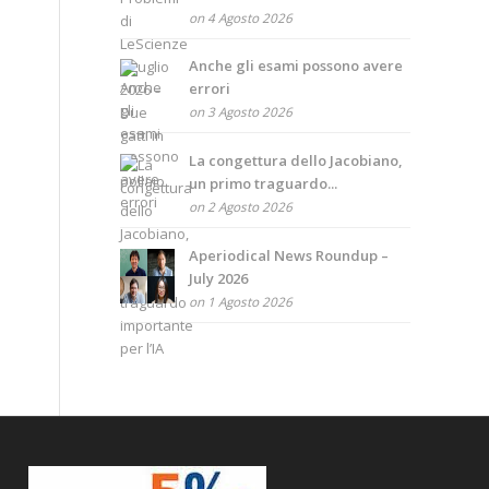
on 4 Agosto 2026
Anche gli esami possono avere
errori
on 3 Agosto 2026
La congettura dello Jacobiano,
un primo traguardo...
on 2 Agosto 2026
Aperiodical News Roundup –
July 2026
on 1 Agosto 2026