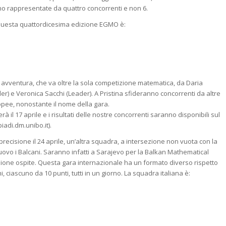
ono rappresentate da quattro concorrenti e non 6.
 questa quattordicesima edizione EGMO è:
vventura, che va oltre la sola competizione matematica, da Daria
r) e Veronica Sacchi (Leader). A Pristina sfideranno concorrenti da altre
opee, nonostante il nome della gara.
à il 17 aprile e i risultati delle nostre concorrenti saranno disponibili sul
piadi.dm.unibo.it).
 precisione il 24 aprile, un’altra squadra, a intersezione non vuota con la
uovo i Balcani. Saranno infatti a Sarajevo per la Balkan Mathematical
zione ospite. Questa gara internazionale ha un formato diverso rispetto
, ciascuno da 10 punti, tutti in un giorno. La squadra italiana è: