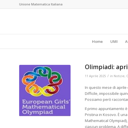
Unione Matematica Italiana
Home
UMI
A
Olimpiadi: apri
/
11 Aprile 2025
in
Notizie
,
O
In questo mese di aprile
Difficile, impossibile qui
Possiamo però raccontar
Il primo appuntamento è
Pristina in Kosovo. È un
Mathematical Olympiad), o
ciascun problema. A diff