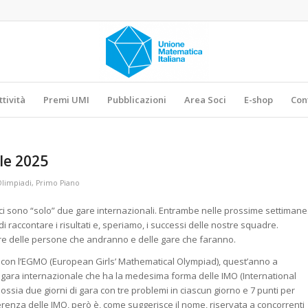
ttività
Premi UMI
Pubblicazioni
Area Soci
E-shop
Con
le 2025
limpiadi
,
Primo Piano
 ci sono “solo” due gare internazionali. Entrambe nelle prossime settimane
ndi raccontare i risultati e, speriamo, i successi delle nostre squadre.
e delle persone che andranno e delle gare che faranno.
 con l’EGMO (European Girls’ Mathematical Olympiad), quest’anno a
a gara internazionale che ha la medesima forma delle IMO (International
ssia due giorni di gara con tre problemi in ciascun giorno e 7 punti per
erenza delle IMO, però è, come suggerisce il nome, riservata a concorrenti