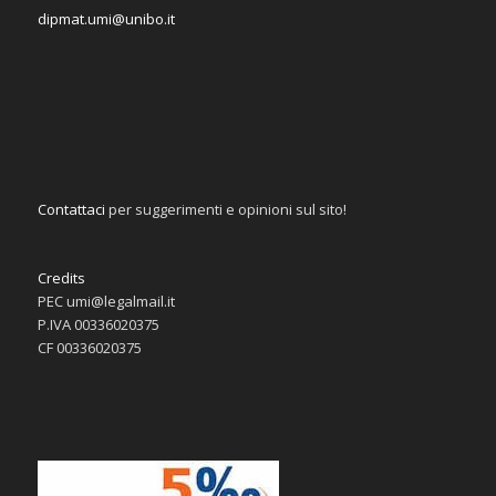
dipmat.umi@unibo.it
Contattaci
per suggerimenti e opinioni sul sito!
Credits
PEC umi@legalmail.it
P.IVA 00336020375
CF 00336020375