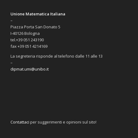
Unione Matematica Italiana
–
Piazza Porta San Donato 5
I-40126 Bologna
tel.+39 051 243190
fax +39 051 4214169
La segreteria risponde al telefono dalle 11 alle 13
–
dipmat.umi@unibo.it
Contattaci
per suggerimenti e opinioni sul sito!