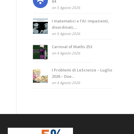
64
on 5 Agosto 2026
I matematici e l’AI: impazienti,
disordinati,...
on 5 Agosto 2026
Carnival of Maths 253
on 4 Agosto 2026
I Problemi di LeScienze – Luglio
2026 – Due...
on 4 Agosto 2026