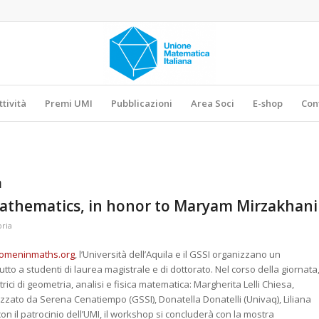
ttività
Premi UMI
Pubblicazioni
Area Soci
E-shop
Con
a
athematics, in honor to Maryam Mirzakhani
oria
womeninmaths.org
, l’Università dell’Aquila e il GSSI organizzano un
utto a studenti di laurea magistrale e di dottorato. Nel corso della giornata
atrici di geometria, analisi e fisica matematica: Margherita Lelli Chiesa,
zzato da Serena Cenatiempo (GSSI), Donatella Donatelli (Univaq), Liliana
con il patrocinio dell’UMI, il workshop si concluderà con la mostra