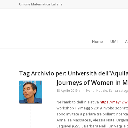
Unione Matematica Italiana
Home
UMI
A
Tag Archivio per:
Università dell”Aquil
Journeys of Women in M
/
18 Aprile 2019
in
Eventi
,
Notizie
,
Senza categ
Nell’ambito dell’iniziativa
https://may12.
workshop il 9 maggio 2019, rivolto sopratt
sono invitate a parlare tre brillanti ricerc
Annalisa Massacesi, Alessia Nota. Organi
Esquivel (GSSI), Barbara Nelli (Univaq), e 