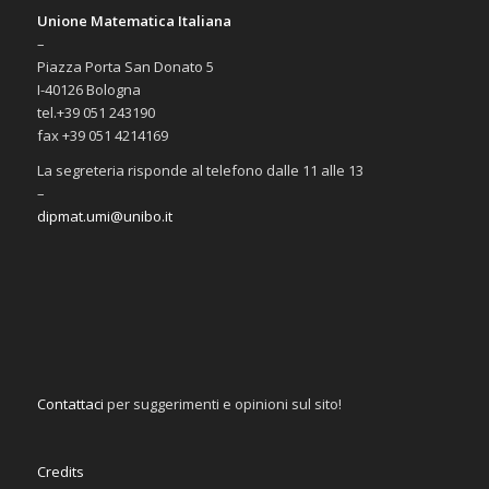
Unione Matematica Italiana
–
Piazza Porta San Donato 5
I-40126 Bologna
tel.+39 051 243190
fax +39 051 4214169
La segreteria risponde al telefono dalle 11 alle 13
–
dipmat.umi@unibo.it
Contattaci
per suggerimenti e opinioni sul sito!
Credits