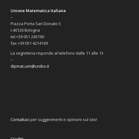
Unione Matematica Italiana
–
Piazza Porta San Donato 5
I-40126 Bologna
tel.+39 051 243190
fax +39 051 4214169
La segreteria risponde al telefono dalle 11 alle 13
–
dipmat.umi@unibo.it
Contattaci
per suggerimenti e opinioni sul sito!
Credits