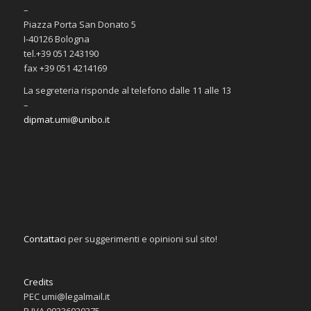
–
Piazza Porta San Donato 5
I-40126 Bologna
tel.+39 051 243190
fax +39 051 4214169
La segreteria risponde al telefono dalle 11 alle 13
–
dipmat.umi@unibo.it
Contattaci
per suggerimenti e opinioni sul sito!
Credits
PEC umi@legalmail.it
P.IVA 00336020375