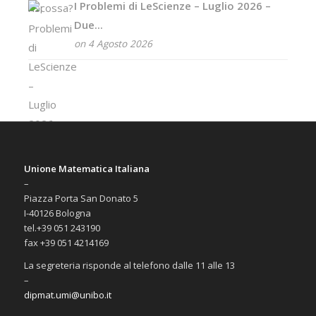
I Problemi di LeScienze – Luglio 2026 –
Due...
on 4 Agosto 2026
Unione Matematica Italiana
–
Piazza Porta San Donato 5
I-40126 Bologna
tel.+39 051 243190
fax +39 051 4214169
La segreteria risponde al telefono dalle 11 alle 13
–
dipmat.umi@unibo.it