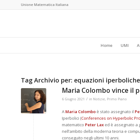
Unione Matematica Italiana
Home
UMI
A
Tag Archivio per:
equazioni iperboliche
Maria Colombo vince il 
/
6 Giugno 2021
in
Notizie
,
Primo Piano
A
Maria Colombo
è stato assegnato il
Pe
Iperbolici (
Conferences on Hyperbolic Pr
matematico
Peter Lax
ed è assegnato a gi
nell’ambito della moderna teoria e comput
conseguito negli ultimi 10 anni.