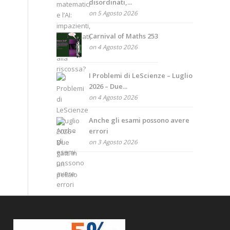
disordinati,...
on 5 Agosto 2026
Carnival of Maths 253
on 4 Agosto 2026
I Problemi di LeScienze – Luglio
2026 – Due...
on 4 Agosto 2026
Anche gli esami possono avere
errori
on 3 Agosto 2026