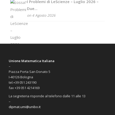
I Problemi di LeScienze – Luglio 2026 –
Due...
on 4 Agosto 2026
Unione Matematica Italiana
–
Piazza Porta San Donato 5
I-40126 Bologna
tel.+39 051 243190
fax +39 051 4214169
La segreteria risponde al telefono dalle 11 alle 13
–
dipmat.umi@unibo.it