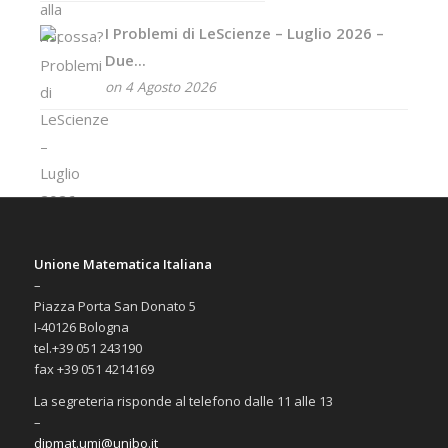
I Problemi di LeScienze – Luglio 2026 –
Due...
on 4 Agosto 2026
Unione Matematica Italiana
–
Piazza Porta San Donato 5
I-40126 Bologna
tel.+39 051 243190
fax +39 051 4214169
La segreteria risponde al telefono dalle 11 alle 13
–
dipmat.umi@unibo.it