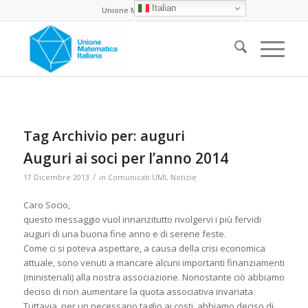
Italian
Unione Matematica Italiana
Tag Archivio per:
auguri
Auguri ai soci per l’anno 2014
/
17 Dicembre 2013
in
Comunicati UMI
,
Notizie
Caro Socio,
questo messaggio vuol innanzitutto rivolgervi i più fervidi
auguri di una buona fine anno e di serene feste.
Come ci si poteva aspettare, a causa della crisi economica
attuale, sono venuti a mancare alcuni importanti finanziamenti
(ministeriali) alla nostra associazione. Nonostante ciò abbiamo
deciso di non aumentare la quota associativa invariata.
Tuttavia, per un necessario taglio ai costi, abbiamo deciso di