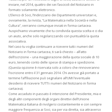
inviare, nel 2014, quattro dei sei fascicoli del Notiziario in
formato solamente elettronico.
L’Elenco di Soci, l’Indirizzario dei Dipartimenti universitari e,
ovviamente, la rivista, “La Matematica nella Società e nella
Cultura”, verranno comunque inviati in forma cartacea.
Auspichiamo vivamente che tu condivida questa scelta e ci dia
un aiuto, anche solo regolarizzando con puntualità la quota
associativa.
Nel caso tu voglia continuare a ricevere tutti i numeri del
Notiziario in forma cartacea, ti sarà chiesto – all’atto
dell’iscrizione – una maggiorazione della quota sociale di 10
euro, tenendo conto delle spese di stampa e spedizione.
(Questa opzione è riservata solo a coloro che rinnoveranno
l’iscrizione entro il 31 gennaio 2014. Chi avesse già portato a
termine l’affiliazione può segnalare all’UMI l’eventuale
desiderio di ricevere TUTTI i numeri del Notiziario in forma
cartacea).
Come accaduto in passato è intenzione del Presidente, mia e
degli altri componenti degli organi direttivi dell’Unione
Matematica Italiana di rivolgersi costantemente e con sempre
maggiore frequenza ai Soci, sia per via diretta, sia attraverso