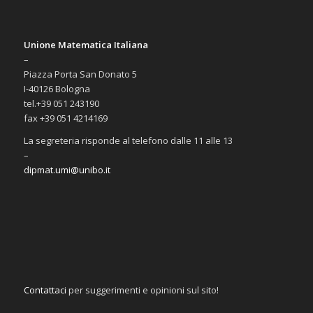
Unione Matematica Italiana
–
Piazza Porta San Donato 5
I-40126 Bologna
tel.+39 051 243190
fax +39 051 4214169
La segreteria risponde al telefono dalle 11 alle 13
–
dipmat.umi@unibo.it
Contattaci
per suggerimenti e opinioni sul sito!