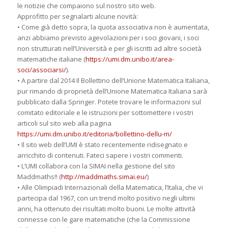
le notizie che compaiono sul nostro sito web.
Approfitto per segnalarti alcune novità:
• Come già detto sopra, la quota associativa non è aumentata,
anzi abbiamo previsto agevolazioni per i soci giovani, i soci
non strutturati nell’Università e per gli iscritti ad altre società
matematiche italiane (
https://umi.dm.unibo.it/area-
soci/associarsi/
).
• A partire dal 2014 Il Bollettino dell’Unione Matematica Italiana,
pur rimando di proprietà dell’Unione Matematica Italiana sarà
pubblicato dalla Springer. Potete trovare le informazioni sul
comitato editoriale e le istruzioni per sottomettere i vostri
articoli sul sito web alla pagina
https://umi.dm.unibo.it/editoria/bollettino-dellu-m/
• Il sito web dell’UMI è stato recentemente ridisegnato e
arricchito di contenuti. Fateci sapere i vostri commenti.
• L’UMI collabora con la SIMAI nella gestione del sito
Maddmaths!! (
http://maddmaths.simai.eu/
)
• Alle Olimpiadi Internazionali della Matematica, l’Italia, che vi
partecipa dal 1967, con un trend molto positivo negli ultimi
anni, ha ottenuto dei risultati molto buoni. Le molte attività
connesse con le gare matematiche (che la Commissione