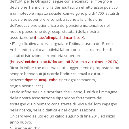
dell’UMI per le Olimpiadi segue con encomiabile impegno e
dedizione, hanno, al di là dei risultati, un effetto assai positivo
e un notevole impatto sociale, coinvolgono più di 1700 istituti di
istruzione superiore, e contribuiscono alla diffusione
dell’educazione scientifica e del pensiero matematico nel
nostro paese, uno degli scopi statutari della nostra
associazione (
http://olimpiadi.dm.unibo.it/
).
• E’ significativo ancora segnalare l’ottima riuscita del Premio
Archimede, rivolto ad attività laboratoriali di scolaresche di
istituti di istruzione secondaria superiore
(
https://umi.dm.unibo.it/documenti-2/premio-archimede-2013/
).
Ricordo infine che osservazioni, suggerimenti e proposte sono
sempre benvenuti (ti ricordo l’indirizzo email a cui puoi
scrivere
dipmat.umi@unibo.it
per ogni commento,
segnalazione, ecc.).
Credo infine sia utile ricordare che il peso, l’utilità e l’immagine
della nostra associazione dipendono fortemente dal
sostegno di un numero consistente di Soci e dal loro impegno
nella ricerca, nella didattica e nell’organizzazione.
Un caro vivo saluto ed un caldo augurio di fine 2013 ed inizio
anno nuovo.
Giuseppe Anichini