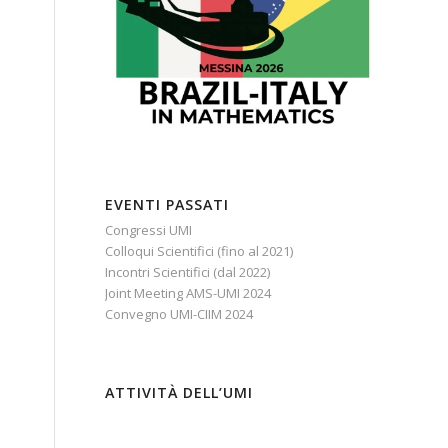
EVENTI PASSATI
Congressi UMI
Colloqui Scientifici (fino al 2021)
Incontri Scientifici (dal 2022)
Joint Meeting AMS-UMI 2024
Convegno UMI-CIIM 2024
ATTIVITÀ DELL’UMI